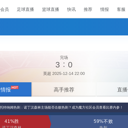
方会员
足球直播
篮球直播
快讯
推荐
情报
客服
完场
:
3
0
英超 2025-12-14 22:00
前情报
高手推荐
直播
s托特纳姆热刺：诺丁汉森林主场能否击败热刺？成为魔方社区会员查看比赛内参！
41%胜
59%不败
诺丁汉森林
热刺