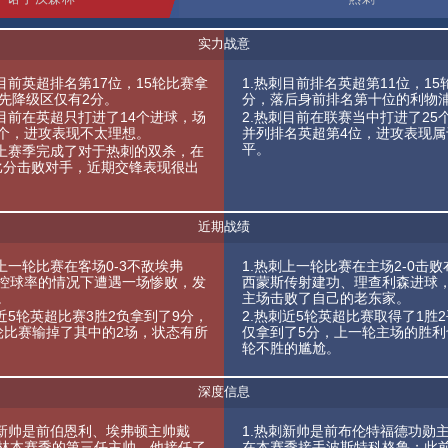
实力战意
目前英超排名第17位，15轮比赛拿
1.热刺目前排名英超第11位，15
领先降级区仅有2分。
分，落后身前排名第十位的利物浦
林目前在英超只打进了14个进球，场
2.热刺目前在联赛当中打进了25
个，进攻表现不太理想。
并列排名英超第4位，进攻表现属
平。
林上赛季完成了对于热刺的双杀，在
的比分击败对手，近期交锋表现很出
近期战绩
上一轮比赛在客场0-3不敌埃弗
1.热刺上一轮比赛在主场2-0击
控球率的情况下遭遇一场惨败，发
西蒙斯传射建功、理查利森进球
。
主场击败了自己的老东家。
近5轮英超比赛3胜2负拿到了9分，
2.热刺近5轮英超比赛取得了1胜
轮比赛输掉了其中的2场，状态有所
仅拿到了5分，上一轮主场的胜利
轮不胜的尴尬。
深度信息
林新帅是前伯恩利、埃弗顿主帅戴
1.热刺新帅是前布伦特福德功勋
林本赛季的第三任主帅，他接任了
在本赛季接手波斯特科格鲁；此