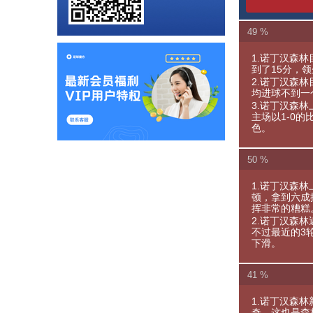
49 %
1.诺丁汉森林
到了15分，
2.诺丁汉森
均进球不到一
3.诺丁汉森
主场以1-0
色。
50 %
1.诺丁汉森林
顿，拿到六成
挥非常的糟糕
2.诺丁汉森林
不过最近的3
下滑。
41 %
1.诺丁汉森
奇，这也是森