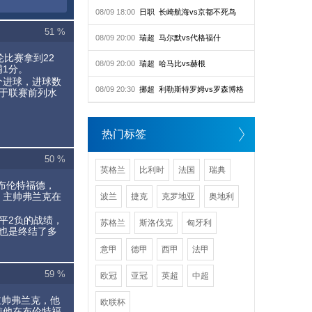
08/09 18:00
日职
长崎航海vs京都不死鸟
51 %
08/09 20:00
瑞超
马尔默vs代格福什
轮比赛拿到22
08/09 20:00
瑞超
哈马比vs赫根
1分。
个进球，进球数
08/09 20:30
挪超
利勒斯特罗姆vs罗森博格
于联赛前列水
热门标签
50 %
英格兰
比利时
法国
瑞典
败布伦特福德，
，主帅弗兰克在
波兰
捷克
克罗地亚
奥地利
2平2负的战绩，
苏格兰
斯洛伐克
匈牙利
也是终结了多
意甲
德甲
西甲
法甲
59 %
欧冠
亚冠
英超
中超
主帅弗兰克，他
欧联杯
前他在布伦特福