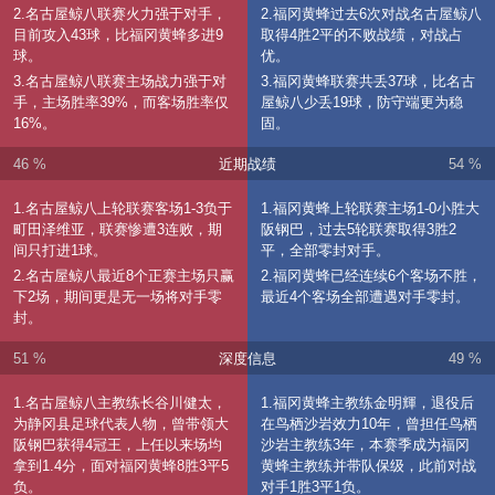
2.名古屋鲸八联赛火力强于对手，
2.福冈黄蜂过去6次对战名古屋鲸八
目前攻入43球，比福冈黄蜂多进9
取得4胜2平的不败战绩，对战占
球。
优。
3.名古屋鲸八联赛主场战力强于对
3.福冈黄蜂联赛共丢37球，比名古
手，主场胜率39%，而客场胜率仅
屋鲸八少丢19球，防守端更为稳
16%。
固。
46 %
近期战绩
54 %
1.名古屋鲸八上轮联赛客场1-3负于
1.福冈黄蜂上轮联赛主场1-0小胜大
町田泽维亚，联赛惨遭3连败，期
阪钢巴，过去5轮联赛取得3胜2
间只打进1球。
平，全部零封对手。
2.名古屋鲸八最近8个正赛主场只赢
2.福冈黄蜂已经连续6个客场不胜，
下2场，期间更是无一场将对手零
最近4个客场全部遭遇对手零封。
封。
51 %
深度信息
49 %
1.名古屋鲸八主教练长谷川健太，
1.福冈黄蜂主教练金明輝，退役后
为静冈县足球代表人物，曾带领大
在鸟栖沙岩效力10年，曾担任鸟栖
阪钢巴获得4冠王，上任以来场均
沙岩主教练3年，本赛季成为福冈
拿到1.4分，面对福冈黄蜂8胜3平5
黄蜂主教练并带队保级，此前对战
负。
对手1胜3平1负。