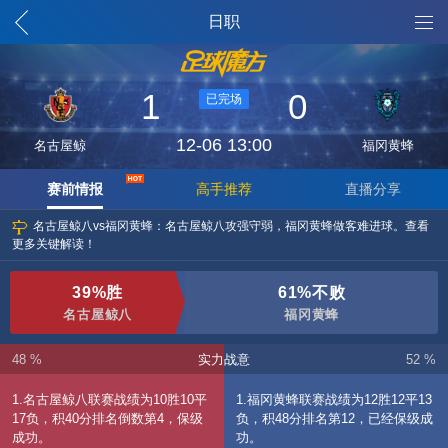
魔方列表
日职
1
0
已完场
12-06 13:00
名古屋鲸
福冈黄蜂
赛前情报
高手推荐
直播分享
名古屋鲸八vs福冈黄蜂：名古屋鲸八攻强守弱，福冈黄蜂做客难进球。查看
更多关键解读！
39%胜
61%不败
名古屋鲸八
福冈黄蜂
48 %
实力战意
52 %
1.名古屋鲸八联赛战绩为10胜10平
1.福冈黄蜂联赛战绩为12胜12平13
17负，积40分排名倒数第4，保级
负，积48分排名第12，已经保级成
成功。
功。