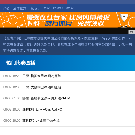
作者：足球魔方
发表于：2025-12-03 13:02:40
【免责声明】足球魔方仅提供中国足彩赛前分析策略和数据支持，为个人兴趣创作，不
构成投资建议，据此购彩风险自担。请您在线下合法渠道购买国家公益彩票，远离一切
非法购彩渠道，注意投资风险。
热门比赛直播
08/07 18:25
日职
横滨水手vs鹿岛鹿角
08/07 18:30
日职
大阪钢巴vs浦和红钻
08/08 01:00
挪超
桑纳菲尤尔vs奥斯陆KFUM
08/07 19:00
韩挑K联
庆南FCvs大邱FC
08/07 19:00
韩挑K联
水原三星vs金海