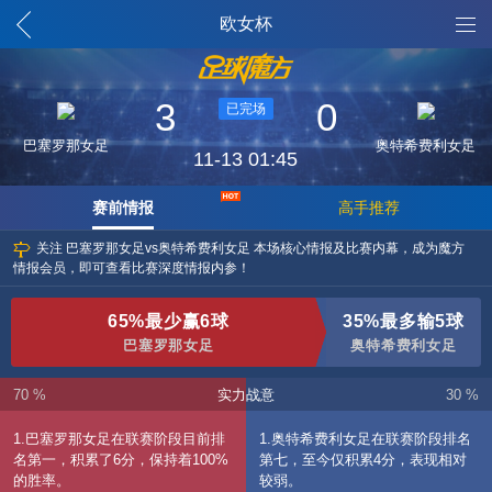
魔方列表
欧女杯
3
0
已完场
巴塞罗那女足
奥特希费利女足
11-13 01:45
赛前情报
高手推荐
关注 巴塞罗那女足vs奥特希费利女足 本场核心情报及比赛内幕，成为魔方
情报会员，即可查看比赛深度情报内参！
65%最少赢6球
35%最多输5球
巴塞罗那女足
奥特希费利女足
70 %
实力战意
30 %
1.巴塞罗那女足在联赛阶段目前排
1.奥特希费利女足在联赛阶段排名
名第一，积累了6分，保持着100%
第七，至今仅积累4分，表现相对
的胜率。
较弱。