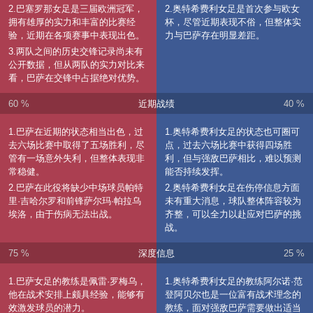
2.巴塞罗那女足是三届欧洲冠军，
2.奥特希费利女足是首次参与欧女
拥有雄厚的实力和丰富的比赛经
杯，尽管近期表现不俗，但整体实
验，近期在各项赛事中表现出色。
力与巴萨存在明显差距。
3.两队之间的历史交锋记录尚未有
公开数据，但从两队的实力对比来
看，巴萨在交锋中占据绝对优势。
60 %
近期战绩
40 %
1.巴萨在近期的状态相当出色，过
1.奥特希费利女足的状态也可圈可
去六场比赛中取得了五场胜利，尽
点，过去六场比赛中获得四场胜
管有一场意外失利，但整体表现非
利，但与强敌巴萨相比，难以预测
常稳健。
能否持续发挥。
2.巴萨在此役将缺少中场球员帕特
2.奥特希费利女足在伤停信息方面
里·吉哈尔罗和前锋萨尔玛·帕拉乌
未有重大消息，球队整体阵容较为
埃洛，由于伤病无法出战。
齐整，可以全力以赴应对巴萨的挑
战。
75 %
深度信息
25 %
1.巴萨女足的教练是佩雷·罗梅乌，
1.奥特希费利女足的教练阿尔诺·范
他在战术安排上颇具经验，能够有
登阿贝尔也是一位富有战术理念的
效激发球员的潜力。
教练，面对强敌巴萨需要做出适当