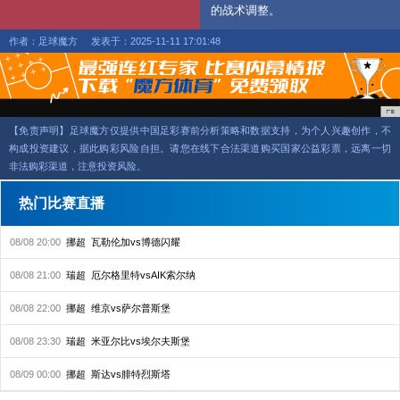
的战术调整。
作者：足球魔方
发表于：2025-11-11 17:01:48
【免责声明】足球魔方仅提供中国足彩赛前分析策略和数据支持，为个人兴趣创作，不
构成投资建议，据此购彩风险自担。请您在线下合法渠道购买国家公益彩票，远离一切
非法购彩渠道，注意投资风险。
热门比赛直播
08/08 20:00
挪超
瓦勒伦加vs博德闪耀
08/08 21:00
瑞超
厄尔格里特vsAIK索尔纳
08/08 22:00
挪超
维京vs萨尔普斯堡
08/08 23:30
瑞超
米亚尔比vs埃尔夫斯堡
08/09 00:00
挪超
斯达vs腓特烈斯塔