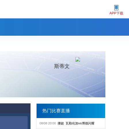
APP下载
斯蒂文
热门比赛直播
08/08 20:00
挪超
瓦勒伦加vs博德闪耀