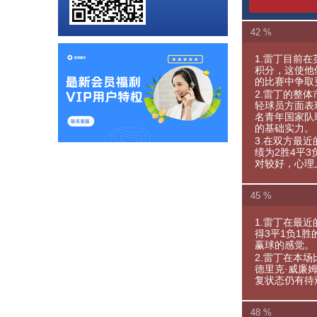
42 %
1.雷丁目前在
积分，这使他
的比赛中争取
2.雷丁的整体
轻球员方面表
名青年国家队
的基础实力。
3.在双方最
绩为2胜4平
对较好，心理
45 %
1.雷丁在最
得3平1负1
赢球的感觉。
2.雷丁在本
德里克·威廉
复状态仍有待
48 %