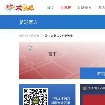
首页
世界杯
足球魔方
魔
足球魔方
欢呼吧 >
足球魔方 >
雷丁vs斯蒂文分析预测
雷丁
赛
关注 雷丁v