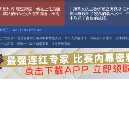
教练是利姆·理查德森，他在上任后面
1.斯蒂文的主教练是亚历克斯·
，球队的保级形势迫在眉睫，亟需
期间展现出了较高的战术水平，
。
中取得了良好的成绩。
发表于：2025-11-05 12:02:40
魔方仅提供中国足彩赛前分析策略和数据支持，为个人兴趣创作，不构成投资建议，据此购彩
家公益彩票，远离一切非法购彩渠道，注意投资风险。