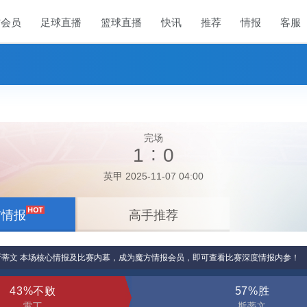
方会员
足球直播
篮球直播
快讯
推荐
情报
客服
完场
:
1
0
英甲 2025-11-07 04:00
前情报
高手推荐
s斯蒂文 本场核心情报及比赛内幕，成为魔方情报会员，即可查看比赛深度情报内参！
43%不败
57%胜
雷丁
斯蒂文