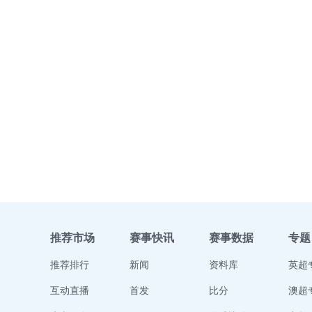
推荐市场
赛事快讯
赛事数据
专题
推荐排行
新闻
资料库
英超
互动直播
首发
比分
澳超