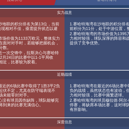
实力战意
在沙地联的积分排名为第13位，当前
1.赛哈特海湾在沙地联的积分排
表现相对不佳，亟需提升状态以避
前积分为11分，处于中游位置，
2.赛哈特海湾的市场价值为139
市场价值为1133万欧元，整体实力
力相对较强，球队深厚的阵容和
在面对对手时，若能够把握机会，
提供了竞争优势。
分数。
最近一次交锋中，拉斯决心与赛哈特
年2月24日的比赛中以1-1平局收
相近，比赛较为胶着。
近期战绩
最近的6场比赛中取得了1胜3平2负
1.赛哈特海湾在最近的6场比赛中
起伏不定，尤其在防守端表现不
负的战绩，虽然状态也有波动，
场未能零封对手。
力相对较强，比赛中频繁进球。
决心没有球员因伤缺阵，球队能够完
2.赛哈特海湾的球员穆拉德·阿尔
将到来的比赛充满信心。
停赛，将缺席本场比赛，这对球
有所影响。
深度信息