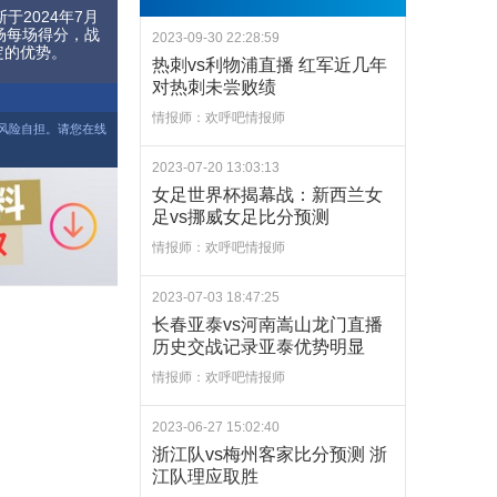
于2024年7月
1场每场得分，战
2023-09-30 22:28:59
定的优势。
热刺vs利物浦直播 红军近几年
对热刺未尝败绩
情报师：欢呼吧情报师
风险自担。请您在线
2023-07-20 13:03:13
女足世界杯揭幕战：新西兰女
足vs挪威女足比分预测
情报师：欢呼吧情报师
2023-07-03 18:47:25
长春亚泰vs河南嵩山龙门直播
历史交战记录亚泰优势明显
情报师：欢呼吧情报师
2023-06-27 15:02:40
浙江队vs梅州客家比分预测 浙
江队理应取胜