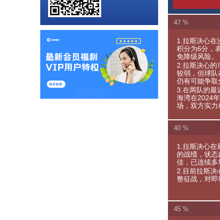
47 %
1.拉斯决心
积分为6分，
免降级风险。
2.拉斯决心的
较弱，但球队
仍有可能争取
3.在两队的
海湾在2024
场，双方实力
40 %
1.拉斯决心在
的战绩，状态
佳，已连续多
2.目前拉斯
整征战，对即
45 %