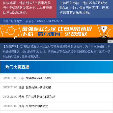
帅埃迪豪，他在过去3个赛季赛季
主帅巴尔韦德，他在22年7月成为
当中带领球队发挥出色，本赛季带
球队的主帅，曾在巴伦西亚、巴塞
队重回欧冠联赛。
罗那都有过执教经历。
作者：足球魔方
发表于：2025-11-04 19:06:11
【免责声明】足球魔方仅提供中国足彩赛前分析策略和数据支持，为个人兴趣创作，不
构成投资建议，据此购彩风险自担。请您在线下合法渠道购买国家公益彩票，远离一切
非法购彩渠道，注意投资风险。
热门比赛直播
08/08 18:00
日职
大阪樱花vs冈山绿雉
08/08 20:00
挪超
瓦勒伦加vs博德闪耀
08/08 21:00
瑞超
厄尔格里特vsAIK索尔纳
08/08 22:00
挪超
维京vs萨尔普斯堡