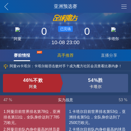
魔方列表
亚洲预选赛
0
0
已完场
阿曼
卡塔尔
10-08 23:00
赛前情报
高手推荐
直播分享
阿曼vs卡塔尔：卡塔尔能否击败对手？成为魔方社区会员查看比赛内参！
46%不败
54%胜
阿曼
卡塔尔
47 %
实力战意
53 %
1.阿曼目前世界排名第78位，亚洲
1.卡塔尔目前世界排名第53位，亚
排名第11位，全队身价达到了785
洲排名第5位，全队身价达到了
万欧元。
2500万欧元。
2.阿曼目前队内身价最高的球员是
2.卡塔尔目前队内身价最高的球员