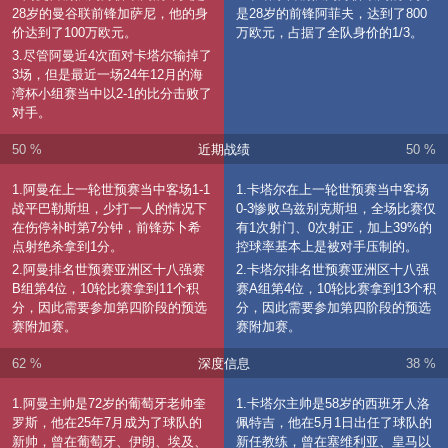
28岁的曼谷联前锋加萨尼，他的身
是28岁的前锋阿菲夫，达到了800
价达到了100万欧元。
万欧元，占据了全队身价的1/3。
3.尽管阿曼近4次面对卡塔尔输掉了
3场，但是最近一场24年12月的海
湾杯小组赛当中以2-1的比分击败了
对手。
50 %
近期战绩
50 %
1.阿曼在上一轮世预赛当中客场1-1
1.卡塔尔在上一轮世预赛当中客场
战平巴勒斯坦，少打一人的情况下
0-3惨败乌兹别克斯坦，全场比赛仅
在伤停补时第7分钟，前锋苏卜希
有1次射门、0次射正，加上39%的
点射绝杀拿到1分。
控球率基本上是被对手压制的。
2.阿曼排名世预赛亚洲区十八强赛
2.卡塔尔排名世预赛亚洲区十八强
B组第4位，10轮比赛拿到11个积
赛A组第4位，10轮比赛拿到13个积
分，因此需要参加第四阶段的预选
分，因此需要参加第四阶段的预选
赛附加赛。
赛附加赛。
62 %
深度信息
38 %
1.阿曼主帅是72岁的葡萄牙老帅奎
1.卡塔尔主帅是58岁的西班牙人洛
罗斯，他在25年7月成为了球队的
佩特吉，他在5月1日出任了球队的
新帅，曾在葡萄牙、伊朗、埃及、
新任教练，曾在塞维利亚、皇马以