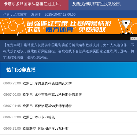
卡塔尔多只国家队都担任过主帅。
及西汉姆联都有过执教经历。
作者：足球魔方
发表于：2025-10-07 12:06:56
【免责声明】足球魔方仅提供中国足彩赛前分析策略和数据支持，为个人兴趣创作，不
构成投资建议，据此购彩风险自担。请您在线下合法渠道购买国家公益彩票，远离一切
非法购彩渠道，注意投资风险。
热门比赛直播
08/06 23:00
欧罗巴
库奥皮奥vs克拉约瓦大学
08/07 00:00
欧罗巴
比亚韦斯托克vs格拉斯哥流浪者
08/07 01:45
欧罗巴
塞萨洛尼基vs安德莱赫特
08/07 03:00
欧罗巴
本菲卡vs哈茨
08/06 23:00
欧协联赛
国际图尔库vs瓦杜兹