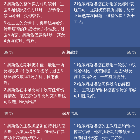
2.奥斯达的整体实力相对较弱，过
2.哈尔姆斯塔德在新近的比赛中表
去6场比赛仅打入11球，防守端也
现尚可，近期状态有所回暖，防守
较为薄弱，失球较多。
上虽然存在问题，但整体实力强于
主队。
3.在过去的交锋中，奥斯达与哈尔
姆斯塔德的对战记录并不理想，过
去5场交手奥斯达仅赢得1场，其余
4场均被对手击败。
35 %
近期战绩
65 %
1.奥斯达近期状态不佳，最近一场
1.哈尔姆斯塔德在最近一轮以1-0战
比赛以0-2不敌IFK哥德堡，过去6
胜哈马比，状态回暖，过去5场比
场比赛仅取得1场胜利，状态低
赛中赢得3场，士气有所提升。
迷。
2.哈尔姆斯塔德同样没有伤停困
2.奥斯达在本场比赛中没有任何伤
扰，主教练约翰·林德霍尔姆的阵容
停情况，教练罗伯特·比约克内斯也
可用性良好。
可以选用全员出战。
40 %
深度信息
60 %
1.奥斯达的主教练是罗伯特·比约克
1.哈尔姆斯塔德的主教练是约翰·林
内斯，执教风格务实，但球队在其
德霍尔姆，他在执教期间带领球队
带领下表现起伏较大。
逐渐找回状态，受到了好评。