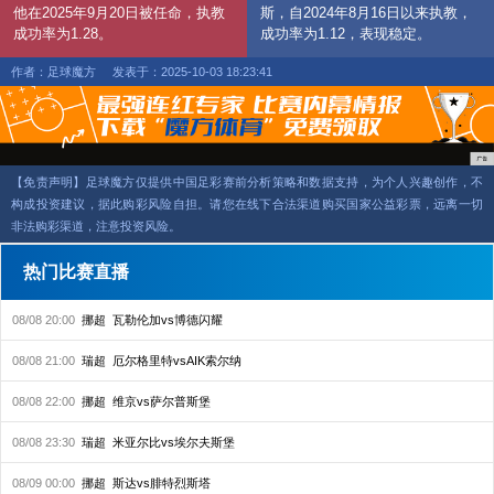
他在2025年9月20日被任命，执教
斯，自2024年8月16日以来执教，
成功率为1.28。
成功率为1.12，表现稳定。
作者：足球魔方
发表于：2025-10-03 18:23:41
【免责声明】足球魔方仅提供中国足彩赛前分析策略和数据支持，为个人兴趣创作，不
构成投资建议，据此购彩风险自担。请您在线下合法渠道购买国家公益彩票，远离一切
非法购彩渠道，注意投资风险。
热门比赛直播
08/08 20:00
挪超
瓦勒伦加vs博德闪耀
08/08 21:00
瑞超
厄尔格里特vsAIK索尔纳
08/08 22:00
挪超
维京vs萨尔普斯堡
08/08 23:30
瑞超
米亚尔比vs埃尔夫斯堡
08/09 00:00
挪超
斯达vs腓特烈斯塔