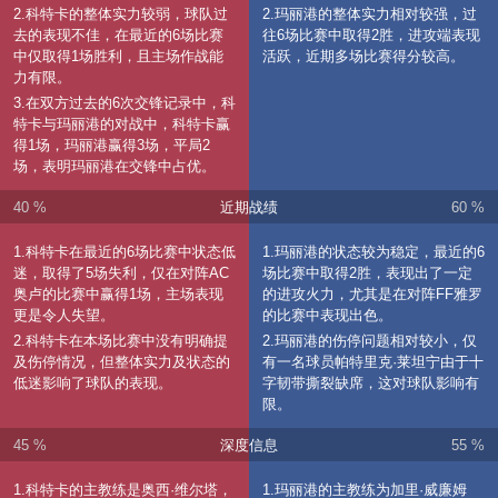
2.科特卡的整体实力较弱，球队过
2.玛丽港的整体实力相对较强，过
去的表现不佳，在最近的6场比赛
往6场比赛中取得2胜，进攻端表现
中仅取得1场胜利，且主场作战能
活跃，近期多场比赛得分较高。
力有限。
3.在双方过去的6次交锋记录中，科
特卡与玛丽港的对战中，科特卡赢
得1场，玛丽港赢得3场，平局2
场，表明玛丽港在交锋中占优。
40 %
近期战绩
60 %
1.科特卡在最近的6场比赛中状态低
1.玛丽港的状态较为稳定，最近的6
迷，取得了5场失利，仅在对阵AC
场比赛中取得2胜，表现出了一定
奥卢的比赛中赢得1场，主场表现
的进攻火力，尤其是在对阵FF雅罗
更是令人失望。
的比赛中表现出色。
2.科特卡在本场比赛中没有明确提
2.玛丽港的伤停问题相对较小，仅
及伤停情况，但整体实力及状态的
有一名球员帕特里克·莱坦宁由于十
低迷影响了球队的表现。
字韧带撕裂缺席，这对球队影响有
限。
45 %
深度信息
55 %
1.科特卡的主教练是奥西·维尔塔，
1.玛丽港的主教练为加里·威廉姆