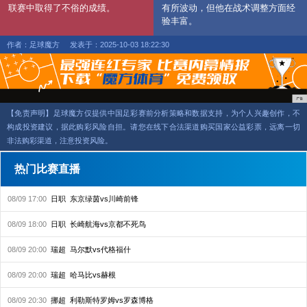
联赛中取得了不俗的成绩。
有所波动，但他在战术调整方面经
验丰富。
作者：足球魔方
发表于：2025-10-03 18:22:30
【免责声明】足球魔方仅提供中国足彩赛前分析策略和数据支持，为个人兴趣创作，不
构成投资建议，据此购彩风险自担。请您在线下合法渠道购买国家公益彩票，远离一切
非法购彩渠道，注意投资风险。
热门比赛直播
08/09 17:00
日职
东京绿茵vs川崎前锋
08/09 18:00
日职
长崎航海vs京都不死鸟
08/09 20:00
瑞超
马尔默vs代格福什
08/09 20:00
瑞超
哈马比vs赫根
08/09 20:30
挪超
利勒斯特罗姆vs罗森博格