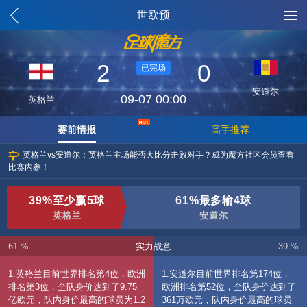
魔方列表
世欧预
2
0
已完场
安道尔
09-07 00:00
英格兰
赛前情报
高手推荐
英格兰vs安道尔：英格兰主场能否大比分击败对手？成为魔方社区会员查看
比赛内参！
39%至少赢5球
61%最多输4球
英格兰
安道尔
61 %
实力战意
39 %
1.英格兰目前世界排名第4位，欧洲
1.安道尔目前世界排名第174位，
排名第3位，全队身价达到了9.75
欧洲排名第52位，全队身价达到了
亿欧元，队内身价最高的球员为1.2
361万欧元，队内身价最高的球员