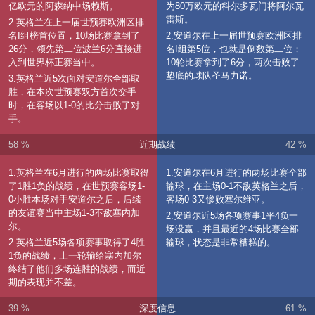
亿欧元的阿森纳中场赖斯。
为80万欧元的科尔多瓦门将阿尔瓦
雷斯。
2.英格兰在上一届世预赛欧洲区排
名I组榜首位置，10场比赛拿到了
2.安道尔在上一届世预赛欧洲区排
26分，领先第二位波兰6分直接进
名I组第5位，也就是倒数第二位；
入到世界杯正赛当中。
10轮比赛拿到了6分，两次击败了
垫底的球队圣马力诺。
3.英格兰近5次面对安道尔全部取
胜，在本次世预赛双方首次交手
时，在客场以1-0的比分击败了对
手。
58 %
近期战绩
42 %
1.英格兰在6月进行的两场比赛取得
1.安道尔在6月进行的两场比赛全部
了1胜1负的战绩，在世预赛客场1-
输球，在主场0-1不敌英格兰之后，
0小胜本场对手安道尔之后，后续
客场0-3又惨败塞尔维亚。
的友谊赛当中主场1-3不敌塞内加
2.安道尔近5场各项赛事1平4负一
尔。
场没赢，并且最近的4场比赛全部
2.英格兰近5场各项赛事取得了4胜
输球，状态是非常糟糕的。
1负的战绩，上一轮输给塞内加尔
终结了他们多场连胜的战绩，而近
期的表现并不差。
39 %
深度信息
61 %