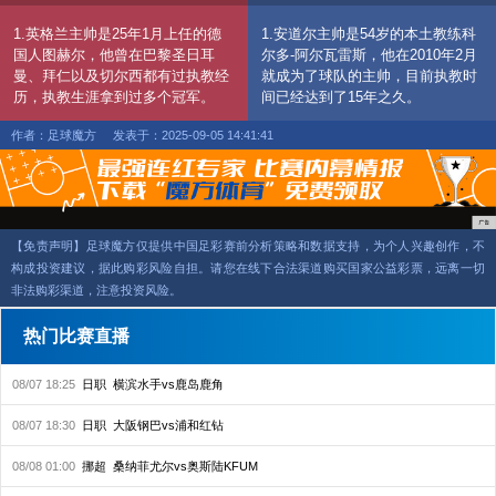
1.英格兰主帅是25年1月上任的德
1.安道尔主帅是54岁的本土教练科
国人图赫尔，他曾在巴黎圣日耳
尔多-阿尔瓦雷斯，他在2010年2月
曼、拜仁以及切尔西都有过执教经
就成为了球队的主帅，目前执教时
历，执教生涯拿到过多个冠军。
间已经达到了15年之久。
作者：足球魔方
发表于：2025-09-05 14:41:41
【免责声明】足球魔方仅提供中国足彩赛前分析策略和数据支持，为个人兴趣创作，不
构成投资建议，据此购彩风险自担。请您在线下合法渠道购买国家公益彩票，远离一切
非法购彩渠道，注意投资风险。
热门比赛直播
08/07 18:25
日职
横滨水手vs鹿岛鹿角
08/07 18:30
日职
大阪钢巴vs浦和红钻
08/08 01:00
挪超
桑纳菲尤尔vs奥斯陆KFUM