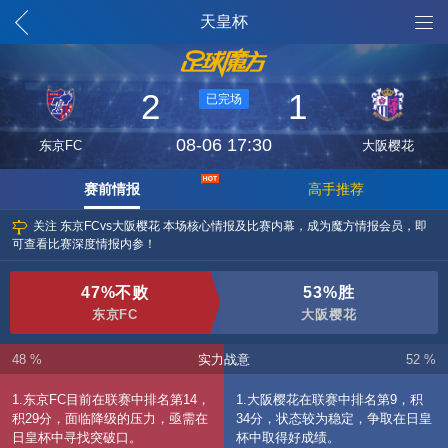
魔方列表
天皇杯
2
1
已完场
08-06 17:30
东京FC
大阪樱花
赛前情报
高手推荐
关注 东京FCvs大阪樱花 本场核心情报及比赛内幕，成为魔方情报会员，即
可查看比赛深度情报内参！
47%不败
53%胜
东京FC
大阪樱花
48 %
实力战意
52 %
1.东京FC目前在联赛中排名第14，
1.大阪樱花在联赛中排名第9，积
积29分，面临降级的压力，亟需在
34分，状态较为稳定，争取在日皇
日皇杯中寻找突破口。
杯中取得好成绩。