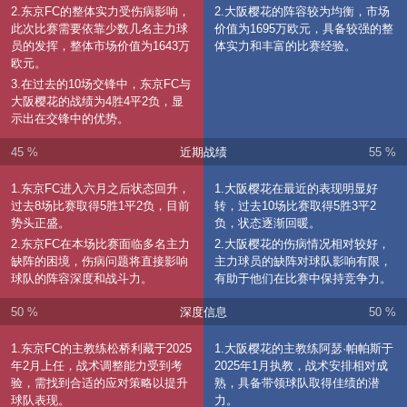
2.东京FC的整体实力受伤病影响，
2.大阪樱花的阵容较为均衡，市场
此次比赛需要依靠少数几名主力球
价值为1695万欧元，具备较强的整
员的发挥，整体市场价值为1643万
体实力和丰富的比赛经验。
欧元。
3.在过去的10场交锋中，东京FC与
大阪樱花的战绩为4胜4平2负，显
示出在交锋中的优势。
45 %
近期战绩
55 %
1.东京FC进入六月之后状态回升，
1.大阪樱花在最近的表现明显好
过去8场比赛取得5胜1平2负，目前
转，过去10场比赛取得5胜3平2
势头正盛。
负，状态逐渐回暖。
2.东京FC在本场比赛面临多名主力
2.大阪樱花的伤病情况相对较好，
缺阵的困境，伤病问题将直接影响
主力球员的缺阵对球队影响有限，
球队的阵容深度和战斗力。
有助于他们在比赛中保持竞争力。
50 %
深度信息
50 %
1.东京FC的主教练松桥利藏于2025
1.大阪樱花的主教练阿瑟·帕帕斯于
年2月上任，战术调整能力受到考
2025年1月执教，战术安排相对成
验，需找到合适的应对策略以提升
熟，具备带领球队取得佳绩的潜
球队表现。
力。