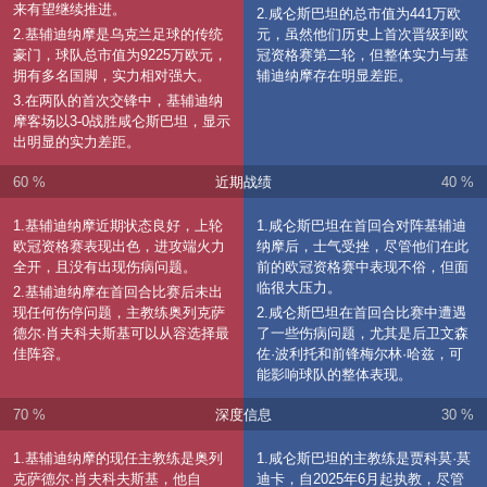
来有望继续推进。
2.咸仑斯巴坦的总市值为441万欧
2.基辅迪纳摩是乌克兰足球的传统
元，虽然他们历史上首次晋级到欧
豪门，球队总市值为9225万欧元，
冠资格赛第二轮，但整体实力与基
拥有多名国脚，实力相对强大。
辅迪纳摩存在明显差距。
3.在两队的首次交锋中，基辅迪纳
摩客场以3-0战胜咸仑斯巴坦，显示
出明显的实力差距。
60 %
近期战绩
40 %
1.基辅迪纳摩近期状态良好，上轮
1.咸仑斯巴坦在首回合对阵基辅迪
欧冠资格赛表现出色，进攻端火力
纳摩后，士气受挫，尽管他们在此
全开，且没有出现伤病问题。
前的欧冠资格赛中表现不俗，但面
临很大压力。
2.基辅迪纳摩在首回合比赛后未出
现任何伤停问题，主教练奥列克萨
2.咸仑斯巴坦在首回合比赛中遭遇
德尔·肖夫科夫斯基可以从容选择最
了一些伤病问题，尤其是后卫文森
佳阵容。
佐·波利托和前锋梅尔林·哈兹，可
能影响球队的整体表现。
70 %
深度信息
30 %
1.基辅迪纳摩的现任主教练是奥列
1.咸仑斯巴坦的主教练是贾科莫·莫
克萨德尔·肖夫科夫斯基，他自
迪卡，自2025年6月起执教，尽管