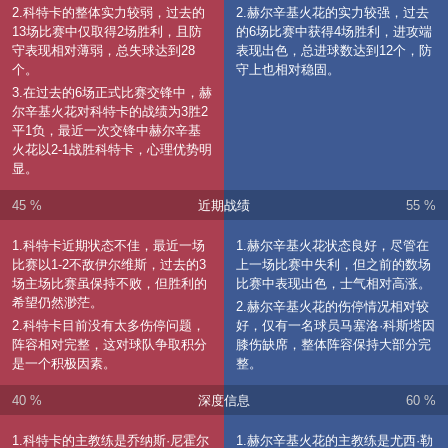
2.科特卡的整体实力较弱，过去的
2.赫尔辛基火花的实力较强，过去
13场比赛中仅取得2场胜利，且防
的6场比赛中获得4场胜利，进攻端
守表现相对薄弱，总失球达到28
表现出色，总进球数达到12个，防
个。
守上也相对稳固。
3.在过去的6场正式比赛交锋中，赫
尔辛基火花对科特卡的战绩为3胜2
平1负，最近一次交锋中赫尔辛基
火花以2-1战胜科特卡，心理优势明
显。
45 %
近期战绩
55 %
1.科特卡近期状态不佳，最近一场
1.赫尔辛基火花状态良好，尽管在
比赛以1-2不敌伊尔维斯，过去的3
上一场比赛中失利，但之前的数场
场主场比赛虽保持不败，但胜利的
比赛中表现出色，士气相对高涨。
希望仍然渺茫。
2.赫尔辛基火花的伤停情况相对较
2.科特卡目前没有太多伤停问题，
好，仅有一名球员马塞洛·科斯塔因
阵容相对完整，这对球队争取积分
膝伤缺席，整体阵容保持大部分完
是一个积极因素。
整。
40 %
深度信息
60 %
1.科特卡的主教练是乔纳斯·尼霍尔
1.赫尔辛基火花的主教练是尤西·勒