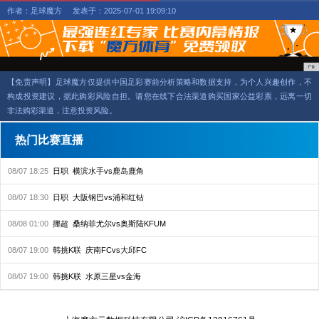
作者：足球魔方
发表于：2025-07-01 19:09:10
【免责声明】足球魔方仅提供中国足彩赛前分析策略和数据支持，为个人兴趣创作，不
构成投资建议，据此购彩风险自担。请您在线下合法渠道购买国家公益彩票，远离一切
非法购彩渠道，注意投资风险。
热门比赛直播
08/07 18:25
日职
横滨水手vs鹿岛鹿角
08/07 18:30
日职
大阪钢巴vs浦和红钻
08/08 01:00
挪超
桑纳菲尤尔vs奥斯陆KFUM
08/07 19:00
韩挑K联
庆南FCvs大邱FC
08/07 19:00
韩挑K联
水原三星vs金海