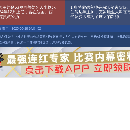
落主帅是53岁的葡萄牙人米格尔-
1.多特蒙德主帅是前沃尔夫斯堡
24年12月上任，曾在法国、西
仁慕尼黑主帅，克罗地亚人科瓦奇
过执教经历。
代替沙欣成为了球队的新帅。
发表于：2025-06-18 14:04:52
魔方仅提供中国足彩赛前分析策略和数据支持，为个人兴趣创作，不构成投资建议，据此购彩
家公益彩票，远离一切非法购彩渠道，注意投资风险。