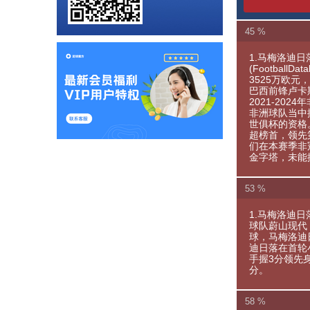
45 %
1.马梅洛迪
(Football
3525万欧元
巴西前锋卢卡
2021-20
非洲球队当中
世俱杯的资格
超榜首，领先
们在本赛季非
金字塔，未能
53 %
1.马梅洛迪日
球队蔚山现代
球，马梅洛迪
迪日落在首轮
手握3分领先
分。
58 %