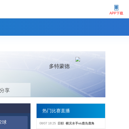
APP下载
多特蒙德
分享
热门比赛直播
2球
08/07 18:25
日职
横滨水手vs鹿岛鹿角