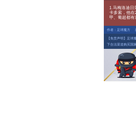
1.马梅洛迪日
卡多索，他在
甲、葡超都有
作者：足球魔方
【免责声明】足球
下合法渠道购买国