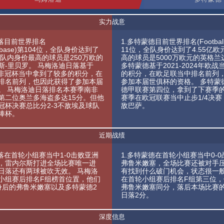
实力战意
日落目前世界排名
1.多特蒙德目前世界排名(FootballD
Database)第104位，全队身价达到了
11位，全队身价达到了4.55亿
，队内身价最高的球员是250万欧的
高的球员是5000万欧元的英格
斯-里贝罗。 马梅洛迪日落基于
多特蒙德基于2021-2024年欧
24年非冠杯当中拿到了较多的积分，在
的积分，在欧足联当中排名前列
排名前列，也因此获得了参加本届
参加本届世俱杯的资格。 多特蒙
。 马梅洛迪日落排名本赛季南非
德甲联赛第四位，拿到了下赛季
第二位奥兰多海盗多达15分。但他
赛季在欧冠联赛当中止步1/4决赛
冠杯决赛总比分2-3不敌埃及球队
敌巴萨。
捧杯。
近期战绩
落在首轮小组赛当中1-0击败亚洲
1.多特蒙德在首轮小组赛当中0-
，雷内尔斯打进全场比赛唯一进
弗鲁米嫩塞，全场比赛还被对手
日落还有两球被吹无效。 马梅洛
有找到什么破门机会，状态很一般
小组赛后排名F组榜首位置，他们
在首轮小组赛后排名F组第三位
身后的弗鲁米嫩塞以及多特蒙德2
弗鲁米嫩塞同分，落后本场比赛
日落2分。
深度信息