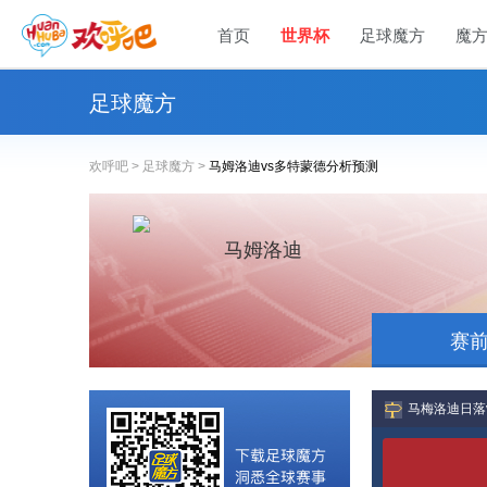
首页
世界杯
足球魔方
魔
足球魔方
欢呼吧 >
足球魔方 >
马姆洛迪vs多特蒙德分析预测
马姆洛迪
赛
马梅洛迪日落