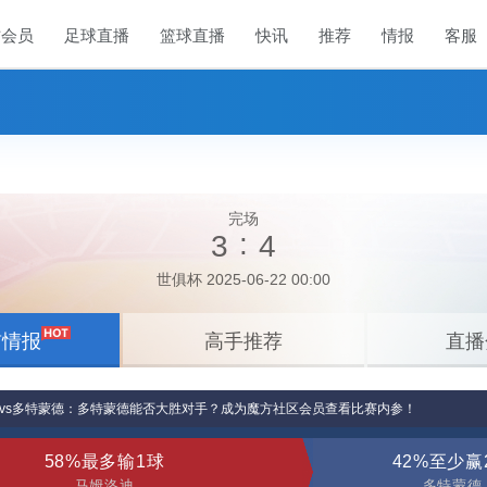
方会员
足球直播
篮球直播
快讯
推荐
情报
客服
完场
:
3
4
世俱杯 2025-06-22 00:00
前情报
高手推荐
直播
vs多特蒙德：多特蒙德能否大胜对手？成为魔方社区会员查看比赛内参！
58%最多输1球
42%至少赢
马姆洛迪
多特蒙德