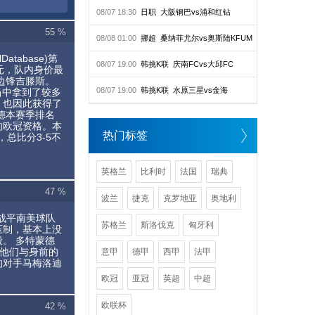
08/07 18:30
日职
大阪钢巴vs浦和红钻
55 %
08/08 01:00
挪超
桑纳菲尤尔vs奥斯陆KFUM
atabase)第
08/07 19:00
韩挑K联
庆南FCvs大邱FC
欧元，队内身价最
兰边锋吉滕斯。
08/07 19:00
韩挑K联
水原三星vs金海
战当中拿到了较多
，也因此获得了
德本赛季排名
的欧冠资格。本
热门标签
，总比分3-5不
英格兰
比利时
法国
瑞典
47 %
波兰
捷克
克罗地亚
奥地利
0战平南美球队
苏格兰
斯洛伐克
匈牙利
压制，基本上没
。 多特蒙德
，他们与身前的
意甲
德甲
西甲
法甲
的对手马梅洛迪
欧冠
亚冠
英超
中超
欧联杯
42 %