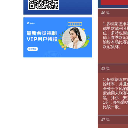
46 %
1.多特蒙德
德甲欧战积分
位，多特也因
德上赛季欧冠
输给本场比赛
欧冠奖杯。
43 %
1.多特蒙德
控球率，并且
全处于下风的
蒙德周末联赛
黑，拜尔、安
1分，多特蒙
比较一般。
47 %