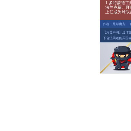
1.多特蒙德
法兰克福、拜
上任成为球队
作者：足球魔方
【免责声明】足球
下合法渠道购买国