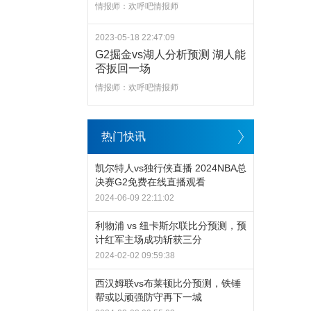
情报师：欢呼吧情报师
2023-05-18 22:47:09
G2掘金vs湖人分析预测 湖人能
否扳回一场
情报师：欢呼吧情报师
热门快讯
凯尔特人vs独行侠直播 2024NBA总
决赛G2免费在线直播观看
2024-06-09 22:11:02
利物浦 vs 纽卡斯尔联比分预测，预
计红军主场成功斩获三分
2024-02-02 09:59:38
西汉姆联vs布莱顿比分预测，铁锤
帮或以顽强防守再下一城