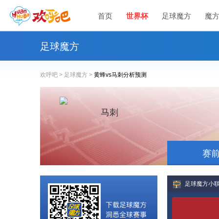
首页
世界杯
足球魔方
魔
足球魔方
欢呼吧 >
足球魔方 >
黄蜂vs马刺分析预测
马刺
赛
足球魔方小