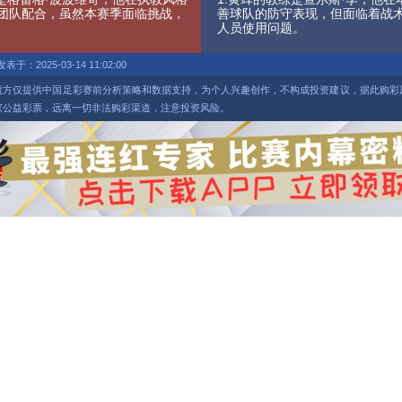
团队配合，虽然本赛季面临挑战，
善球队的防守表现，但面临着战
人员使用问题。
发表于：2025-03-14 11:02:00
魔方仅提供中国足彩赛前分析策略和数据支持，为个人兴趣创作，不构成投资建议，据此购彩
家公益彩票，远离一切非法购彩渠道，注意投资风险。