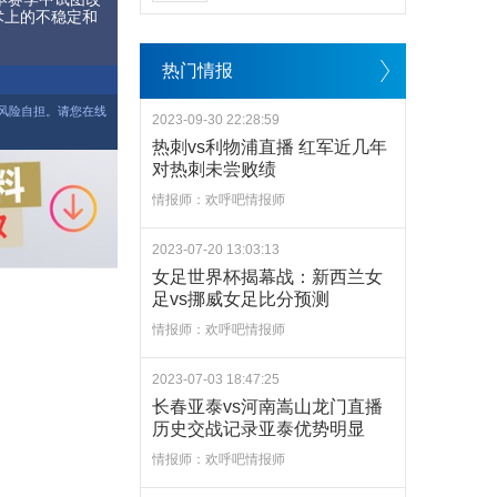
术上的不稳定和
热门情报
风险自担。请您在线
2023-09-30 22:28:59
热刺vs利物浦直播 红军近几年
对热刺未尝败绩
情报师：欢呼吧情报师
2023-07-20 13:03:13
女足世界杯揭幕战：新西兰女
足vs挪威女足比分预测
情报师：欢呼吧情报师
2023-07-03 18:47:25
长春亚泰vs河南嵩山龙门直播
历史交战记录亚泰优势明显
情报师：欢呼吧情报师