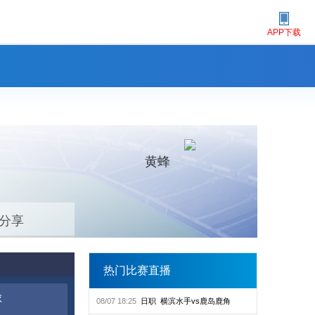
APP下载
黄蜂
分享
热门比赛直播
球
08/07 18:25
日职
横滨水手vs鹿岛鹿角