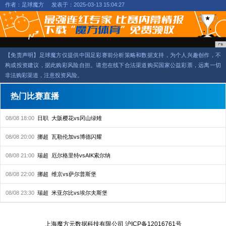
作者：足球魔方
发表于：2025-03-13 15:04:27
【免责声明】足球魔方仅提供中国足彩赛前分析策略和数据支持，为个人兴趣创作，不
构成投资建议，据此购彩风险自担。请您在线下合法渠道购买国家公益彩票，远离一切
非法购彩渠道，注意投资风险。
热门比赛直播
08/08 18:00
日职
大阪樱花vs冈山绿雉
08/08 20:00
挪超
瓦勒伦加vs博德闪耀
08/08 21:00
瑞超
厄尔格里特vsAIK索尔纳
08/08 22:00
挪超
维京vs萨尔普斯堡
08/08 23:30
瑞超
米亚尔比vs埃尔夫斯堡
上海魔方元数据科技有限公司
沪ICP备12016761号