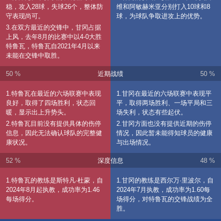
稳，攻入28球，失球26个，整体防
维和阿敏赫米亚分别打入10球和8
守表现尚可。
球，为球队争取进攻上的优势。
3.在双方最近的交锋中，甘冈占据
上风，去年8月的比赛中以4-0大胜
特鲁瓦，特鲁瓦自2021年4月以来
未能在交锋中取胜。
50 %
近期战绩
50 %
1.特鲁瓦在最近的六场联赛中表现
1.甘冈在最近的六场联赛中表现平
良好，取得了四场胜利，状态回
平，取得两场胜利、一场平局和三
暖，显示出上升势头。
场失利，状态有些起伏。
2.特鲁瓦目前没有提供具体的伤停
2.甘冈方面也没有提供近期的伤停
信息，因此无法确认球队的完整健
情况，因此暂未能得知球员的健康
康状况。
与出场情况。
52 %
深度信息
48 %
1.特鲁瓦的教练是斯特凡·杜蒙，自
1.甘冈的教练是西尔万·里波尔，自
2024年8月起执教，成功率为1.46
2024年7月执教，成功率为1.60每
每场得分。
场得分，对特鲁瓦的交锋战绩为全
胜。