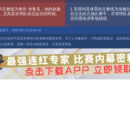
雷的主教练为奥坎·布鲁克，他的执教
1.安塔利亚体育的主教练为埃梅
，尤其是在球队状态起伏的时候。
在过去的几场比赛中，尽管球队
但仍需改进客场战绩。
发表于：2025-03-13 10:01:44
魔方仅提供中国足彩赛前分析策略和数据支持，为个人兴趣创作，不构成投资建议，据此购彩
家公益彩票，远离一切非法购彩渠道，注意投资风险。