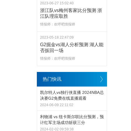
2023-06-27 15:02:40
浙江队vs梅州客家比分预测 浙
江队理应取胜
情报师：欢呼吧情报师
2023-05-18 22:47:09
G2掘金vs湖人分析预测 湖人能
否扳回一场
情报师：欢呼吧情报师
热门快讯
凯尔特人vs独行侠直播 2024NBA总
决赛G2免费在线直播观看
2024-06-09 22:11:02
利物浦 vs 纽卡斯尔联比分预测，预
计红军主场成功斩获三分
2024-02-02 09:59:38