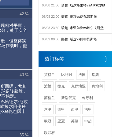
08/08 21:00
瑞超
厄尔格里特vsAIK索尔纳
42 %
08/08 22:00
挪超
维京vs萨尔普斯堡
表现相对平庸，
08/08 23:30
瑞超
米亚尔比vs埃尔夫斯堡
六分，处于安全
08/09 00:00
挪超
斯达vs腓特烈斯塔
回暖，但整体实
客场作战时，他
热门标签
40 %
英格兰
比利时
法国
瑞典
有所回暖，尤其
波兰
捷克
克罗地亚
奥地利
进球逆转获胜，
得不稳定。
苏格兰
斯洛伐克
匈牙利
，巴哈德尔·厄兹
·武拉尔因伤缺
意甲
德甲
西甲
法甲
尔·乌伦也因十
欧冠
亚冠
英超
中超
欧联杯
35 %