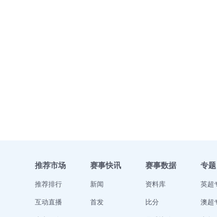
推荐市场
赛事快讯
赛事数据
专题
推荐排行
新闻
资料库
英超
互动直播
首发
比分
澳超