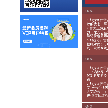
58 %
1.加拉塔萨
败的状态，至
2.作为卫冕
力，尤其是在
锋记录也显示
3.加拉塔萨
据绝对优势，
利，最近五场
60 %
1.加拉塔萨
在上场比赛中
迷对教练奥坎
虑。
2.加拉塔萨
罗·伊卡尔迪
古克登兹·古
伊·居文因红
65 %