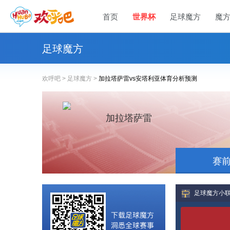
首页
世界杯
足球魔方
魔
足球魔方
欢呼吧 >
足球魔方 >
加拉塔萨雷vs安塔利亚体育分析预测
加拉塔萨雷
赛
足球魔方小