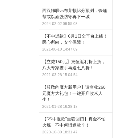
西汉姆联vs布莱顿比分预测，铁锤
帮或以顽强防守再下一城
2024-02-02 09:55:03
【不中退款】6月1日全平台上线！
民心所向，安全保障！
2021-06-10 14:47:09
【立减150元】充值返利折上折，
八大专家携手再送七八折！
2021-03-28 15:04:54
【尊敬的魔方新用户】请查收268
元魔方大礼包！一键开启收米人
生！
2021-01-28 16:38:18
【“不中退款”重磅回归】真金不怕
火炼，不中何惧退款？！
2020-10-30 18:31:47