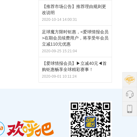
【推荐市场公告】推荐理由规则更
改说明
2020-10-14 14:00:31
足球魔方限时钜惠，<爱球情报会员
>在期会员续费用户，将享受年会员
立减110元优惠
2020-09-25 15:21:04
【爱球情报会员】▶立减40元◀首
购钜惠畅享全球精彩赛事！
2020-09-01 10:11:24