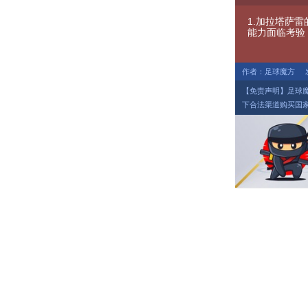
1.加拉塔萨
能力面临考验
作者：足球魔方
【免责声明】足球
下合法渠道购买国