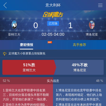
魔方列表
意大利杯
0
1
已完场
02-05 04:00
亚特兰大
博洛尼亚
赛前情报
高手推荐
足球魔方小联赛重点情报聚焦
51%胜
49%不败
亚特兰大
博洛尼亚
52 %
实力战意
48 %
1.亚特兰大在意甲联赛中排名第
1.博洛尼亚目前在意甲联赛中排名
三，目前积分落后领头羊那不勒斯
第六，表现相对稳定，他们的上场
六分，尽管他们多踢了一场比赛。
胜利使他们在积分榜上有所提升。
2.亚特兰大作为意甲的传统强队，
2.博洛尼亚在近年来的意甲中逐渐