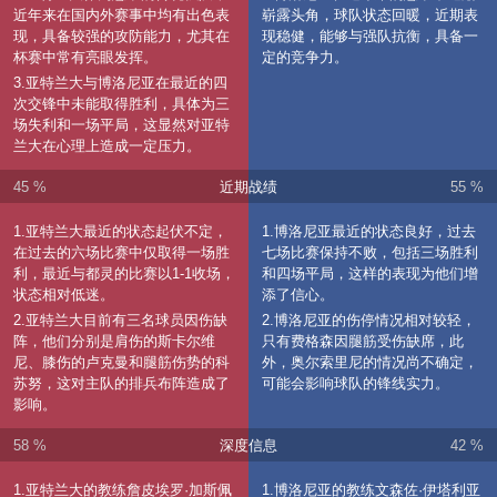
近年来在国内外赛事中均有出色表
崭露头角，球队状态回暖，近期表
现，具备较强的攻防能力，尤其在
现稳健，能够与强队抗衡，具备一
杯赛中常有亮眼发挥。
定的竞争力。
3.亚特兰大与博洛尼亚在最近的四
次交锋中未能取得胜利，具体为三
场失利和一场平局，这显然对亚特
兰大在心理上造成一定压力。
45 %
近期战绩
55 %
1.亚特兰大最近的状态起伏不定，
1.博洛尼亚最近的状态良好，过去
在过去的六场比赛中仅取得一场胜
七场比赛保持不败，包括三场胜利
利，最近与都灵的比赛以1-1收场，
和四场平局，这样的表现为他们增
状态相对低迷。
添了信心。
2.亚特兰大目前有三名球员因伤缺
2.博洛尼亚的伤停情况相对较轻，
阵，他们分别是肩伤的斯卡尔维
只有费格森因腿筋受伤缺席，此
尼、膝伤的卢克曼和腿筋伤势的科
外，奥尔索里尼的情况尚不确定，
苏努，这对主队的排兵布阵造成了
可能会影响球队的锋线实力。
影响。
58 %
深度信息
42 %
1.亚特兰大的教练詹皮埃罗·加斯佩
1.博洛尼亚的教练文森佐·伊塔利亚