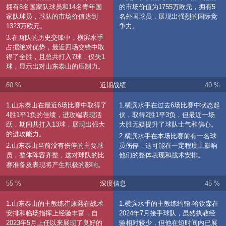
拥有8名国家队球员和14名青年国
的市场价值为1755万欧元，拥有5
家队球员，球队的市场价值达到
名外国球员，展现出强烈的国际竞
1323万欧元。
争力。
3.在两队的历史交锋中，横滨水手
占据绝对优势，最近四场交锋中取
得了全胜，且总共打入7球，仅失1
球，显示出对山东泰山的压制力。
60 %
近期战绩
40 %
1.山东泰山在最近6场比赛中取得了
1.横滨水手在过去6场比赛中状态起
4胜1平1负的佳绩，进攻端表现活
伏，取得2胜1平3负，但最近一场
跃，期间共打入13球，展现出强大
大胜无疑提升了球队士气和信心。
的进攻能力。
2.横滨水手在本场比赛前有一名球
2.山东泰山当前没有伤停的主要球
员伤停，这可能在一定程度上影响
员，整体阵容齐整，这对球队的比
他们的整体表现和战术安排。
赛准备及表现将产生积极的影响。
55 %
深度信息
45 %
1.山东泰山的主教练崔康熙在战术
1.横滨水手的主教练约翰·哈钦森在
安排和临场指挥上经验丰富，自
2024年7月接手球队，虽然执教经
2023年5月上任以来展现了良好的
验相对较少，但他在短时间内已展