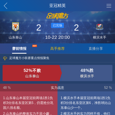
魔方列表
亚冠精英
2
2
已完场
10-22 20:00
山东泰山
横滨水手
赛前情报
高手推荐
直播分享
足球魔方小联赛重点情报聚焦
52%不败
48%胜
山东泰山
横滨水手
48 %
实力战意
52 %
1.山东泰山本届亚冠前两场1胜1负
1.横滨水手本届亚冠前两场1胜1负
积3分排名东亚区第5，仍需抢分巩
积3分排名东亚区第6，净胜球比山
固八强名额。
东泰山少一个。
2.山东泰山的整体实力不容小觑，
2.横滨水手的实力同样不俗，他们