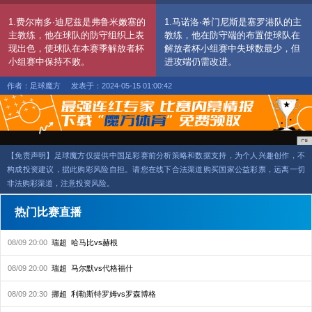
1.费尔南多·迪尼兹是弗鲁米嫩塞的
1.马诺洛·希门尼斯是塞罗港队的主
主教练，他在球队的防守组织上表
教练，他在防守端的布置使球队在
现出色，使球队在本赛季解放者杯
解放者杯小组赛中失球数最少，但
小组赛中保持不败。
进攻端仍需改进。
作者：足球魔方
发表于：2024-05-15 01:00:42
【免责声明】足球魔方仅提供中国足彩赛前分析策略和数据支持，为个人兴趣创作，不
构成投资建议，据此购彩风险自担。请您在线下合法渠道购买国家公益彩票，远离一切
非法购彩渠道，注意投资风险。
热门比赛直播
08/09 20:00
瑞超
哈马比vs赫根
08/09 20:00
瑞超
马尔默vs代格福什
08/09 20:30
挪超
利勒斯特罗姆vs罗森博格