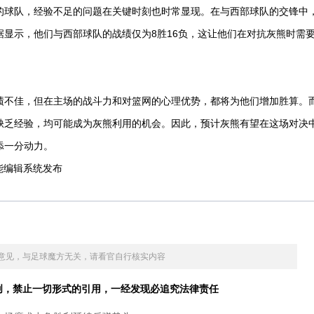
轻的球队，经验不足的问题在关键时刻也时常显现。在与西部球队的交锋中
据显示，他们与西部球队的战绩仅为8胜16负，这让他们在对抗灰熊时需
绩不佳，但在主场的战斗力和对篮网的心理优势，都将为他们增加胜算。
缺乏经验，均可能成为灰熊利用的机会。因此，预计灰熊有望在这场对决
添一分动力。
能编辑系统发布
人意见，与足球魔方无关，请看官自行核实内容
l原创，禁止一切形式的引用，一经发现必追究法律责任