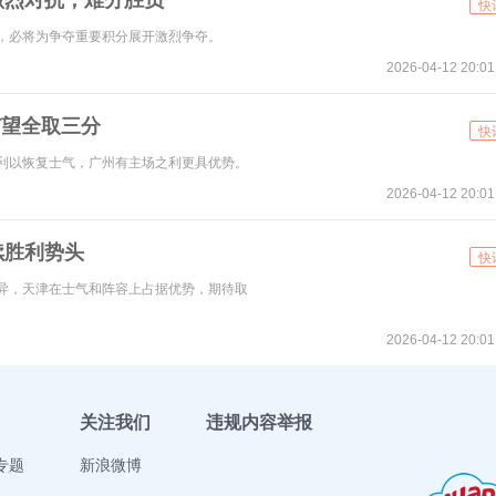
激烈对抗，难分胜负
快
，必将为争夺重要积分展开激烈争夺。
2026-04-12 20:01
有望全取三分
快
利以恢复士气，广州有主场之利更具优势。
2026-04-12 20:01
续胜利势头
快
异，天津在士气和阵容上占据优势，期待取
2026-04-12 20:01
关注我们
违规内容举报
专题
新浪微博