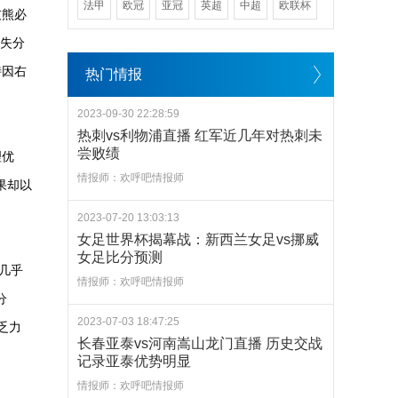
法甲
欧冠
亚冠
英超
中超
欧联杯
灰熊必
守失分
特因右
热门情报
2023-09-30 22:28:59
热刺vs利物浦直播 红军近几年对热刺未
尝败绩
理优
情报师：欢呼吧情报师
果却以
2023-07-20 13:03:13
女足世界杯揭幕战：新西兰女足vs挪威
女足比分预测
几乎
情报师：欢呼吧情报师
分
2023-07-03 18:47:25
乏力
长春亚泰vs河南嵩山龙门直播 历史交战
记录亚泰优势明显
情报师：欢呼吧情报师