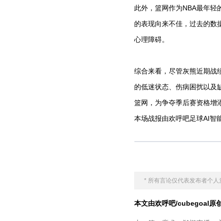
此外，篮网作为NBA最年
的表现向来不佳，过去的数
心理障碍。
综合来看，尽管灰熊近期战
的低迷状态、伤病困扰以及
篮网，为争夺季后赛资格增
本场战报由欢呼吧足球AI智
* 所有言论仅代表发布者个
本文由欢呼吧/cubegoa