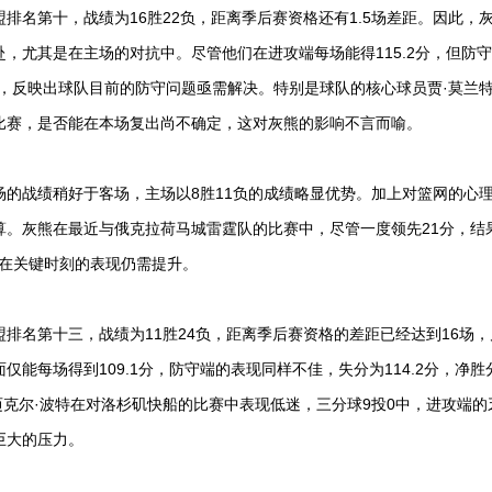
排名第十，战绩为16胜22负，距离季后赛资格还有1.5场差距。因此，
，尤其是在主场的对抗中。尽管他们在进攻端每场能得115.2分，但防
-1.5，反映出球队目前的防守问题亟需解决。特别是球队的核心球员贾·莫兰
比赛，是否能在本场复出尚不确定，这对灰熊的影响不言而喻。
场的战绩稍好于客场，主场以8胜11负的成绩略显优势。加上对篮网的心
算。灰熊在最近与俄克拉荷马城雷霆队的比赛中，尽管一度领先21分，结
球队在关键时刻的表现仍需提升。
排名第十三，战绩为11胜24负，距离季后赛资格的差距已经达到16场，
仅能每场得到109.1分，防守端的表现同样不佳，失分为114.2分，净胜
手迈克尔·波特在对洛杉矶快船的比赛中表现低迷，三分球9投0中，进攻端的
巨大的压力。