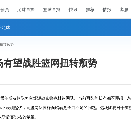
方会员
足球直播
篮球直播
快讯
推荐
情报
客服
乐足球
网扭转颓势
场有望战胜篮网扭转颓势
，孟菲斯灰熊队将主场迎战布鲁克林篮网队。当前两队的状态都不理想，
扰下表现起伏，而篮网队同样面临着竞争力不足的问题。这场比赛对于灰
取季后赛资格的希望。