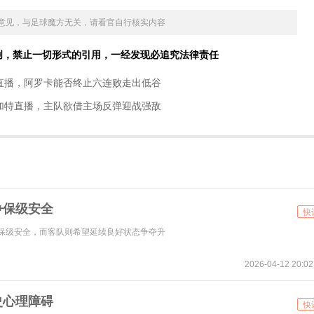
人意见，与足球魔方无关，请看官自行核实内容
l原创，禁止一切形式的引用，一经发现必追究法律责任
直播，阿罗卡能否终止六连败走出低谷
加特直播，主队欲借主场反弹迎战强敌
争保级安全
快
保级安全，而客队则希望延续良好状态争夺升
2026-04-12 20:02
史心理障碍
快