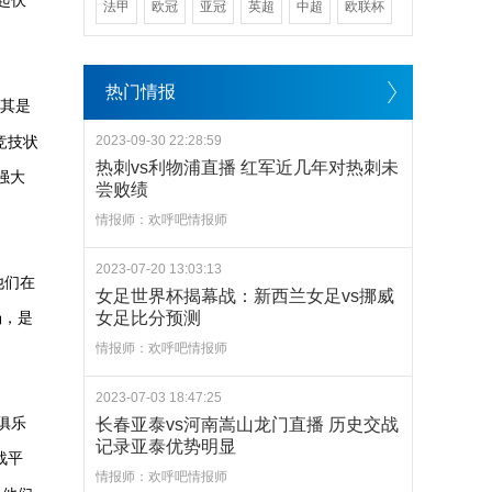
起伏
法甲
欧冠
亚冠
英超
中超
欧联杯
热门情报
尤其是
竞技状
2023-09-30 22:28:59
热刺vs利物浦直播 红军近几年对热刺未
强大
尝败绩
情报师：欢呼吧情报师
2023-07-20 13:03:13
他们在
女足世界杯揭幕战：新西兰女足vs挪威
场，是
女足比分预测
情报师：欢呼吧情报师
2023-07-03 18:47:25
俱乐
长春亚泰vs河南嵩山龙门直播 历史交战
记录亚泰优势明显
战平
情报师：欢呼吧情报师