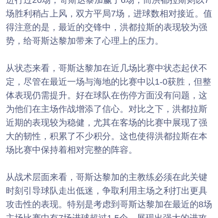
进行过20场，哥斯达黎加赢了6场，而洪都拉斯则以7
场胜利稍占上风，双方平局7场，进球数相对接近。值
得注意的是，最近的交锋中，洪都拉斯的表现较为强
势，给哥斯达黎加带来了心理上的压力。
从状态来看，哥斯达黎加在近几场比赛中状态起伏不
定，尽管在最近一场与海地的比赛中以1-0获胜，但整
体表现仍需提升。好在球队在伤停方面没有问题，这
为他们在主场作战增添了信心。对比之下，洪都拉斯
近期的表现较为稳健，尤其在客场的比赛中展现了强
大的韧性，积累了不少积分。这也使得洪都拉斯在本
场比赛中保持着相对完整的阵容。
从战术层面来看，哥斯达黎加的主教练必须在此关键
时刻引导球队走出低迷，争取利用主场之利打出更具
攻击性的表现。特别是考虑到哥斯达黎加在最近的8场