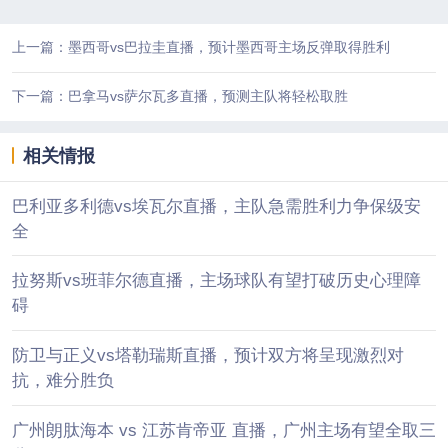
上一篇：墨西哥vs巴拉圭直播，预计墨西哥主场反弹取得胜利
下一篇：巴拿马vs萨尔瓦多直播，预测主队将轻松取胜
相关情报
巴利亚多利德vs埃瓦尔直播，主队急需胜利力争保级安
全
拉努斯vs班菲尔德直播，主场球队有望打破历史心理障
碍
防卫与正义vs塔勒瑞斯直播，预计双方将呈现激烈对
抗，难分胜负
广州朗肽海本 vs 江苏肯帝亚 直播，广州主场有望全取三