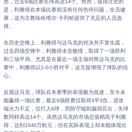
患，过去6场比赛失球高达14个。然而，值得注意的
是，利雅得在本场比赛前没有任何伤停问题，全员健
康，这为主教练哈维尔·卡列哈提供了充足的人员选
择。
在历史交锋上，利雅得与达马克的对决并不算生疏，
过去四场交锋中，利雅得未尝败绩，取得了一场胜利
和三场平局。尤其是在最近一场主场对阵达马克的比
赛中，利雅得以1-0小胜对手，这无疑增强了球队的信
心。
反观达马克，球队在本赛季的表现极为低迷，至今未
能赢得一场比赛，最近6场联赛仅取得3平3负，进攻
端火力不足，仅打入6球，而防守端则漏洞百出，失球
数同样高达14个。虽然达马克的市场总值稍高于利雅
得，达到1540万欧元，但在实际表现上却未能体现出