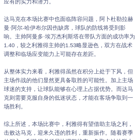
应有的实力和潜力。
达马克在本场比赛中也面临阵容问题，阿卜杜勒拉赫
曼·阿尔-哈伊布尔因伤缺席，球队的防线将受到影
响。主帅阿曼多·埃万杰利斯塔在带队方面的成功率为
1.40，较之利雅得主帅的1.53略显逊色，双方在战术
调整和临场应变能力上可能存在差距。
从整体实力来看，利雅得虽然在积分上处于下风，但
主场作战的他们显然更具备取胜的可能性。加上主场
球迷的支持，让球队能够在心理上占据优势。而达马
克则需要克服自身的低迷状态，才能在客场争取到一
场胜利。
综上所述，本场比赛中，利雅得有望借助主场之利，
击败达马克，迎来久违的胜利，重新振作。随着赛季