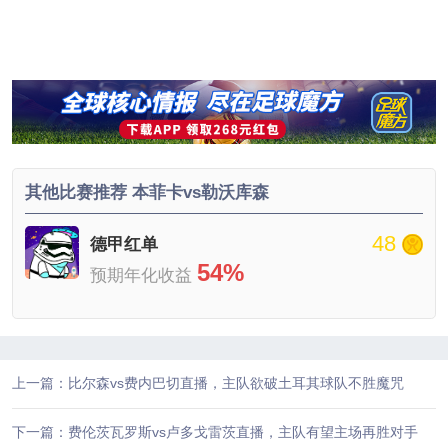
其他比赛推荐 本菲卡vs勒沃库森
48
德甲红单
54%
预期年化收益
上一篇：比尔森vs费内巴切直播，主队欲破土耳其球队不胜魔咒
下一篇：费伦茨瓦罗斯vs卢多戈雷茨直播，主队有望主场再胜对手