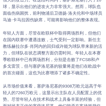
强大的攻击力。在这段时间内，塞萨洛尼基打入了20
球，显示出他们的进攻火力非常强大。然而，球队也
面临伤病困扰，前利物浦后卫德扬·洛夫伦和中场球员
马迪·卡马拉因伤缺席，可能将影响他们的整体表现。
年轻人方面，尽管在欧联杯中取得两场胜利，但他们
在国内联赛中遭遇连败，士气受到一定影响。新任主
教练赫拉尔多·肖阿内的回归或许能为球队带来新的活
力，但球队在状态调整方面仍需时间。年轻人在本赛
季欧联杯中已有两场胜利，分别是击败了FCSB和卢
多戈雷茨，但与塞萨洛尼基的较量将是他们在欧战中
的首次碰面，这也为比赛增添了诸多不确定性。
从市场价值来看，塞萨洛尼基的9308万欧元远高于年
轻人的7260万欧元，这显示出主队在人员配置上的优
势。尽管年轻人在技术和战术上具备丰富的经验，但