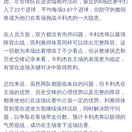
虑。尽管球队在进攻端相对活跃，最近的6场比赛中打
入了22个进球，平均每场3.67个进球，但防守的脆弱
将成为他们在客场挑战卡利杰的一大隐患。
在人员方面，双方都没有伤停问题，卡利杰将以最强
阵容出战，而利雅得体育同样可以排出完整阵容。这
一切都为本场比赛增添了不少看点，但从整体状态和
历史交锋记录来看，卡利杰在主场的表现更为稳定，
有望在这场关键对决中取得胜利。
总结来说，虽然两队都面临各自的问题，但卡利杰在
主场的优势、历史交锋的心理优势以及完整的阵容，
都将使他们在这场比赛中占据一定的优势。利雅得体
育则需在进攻方面继续保持活跃，同时解决防守问
题，以争取在客场带走分数。预计卡利杰将以较强的
气势迎战，成功在主场拿下这场比赛。