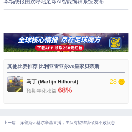
本场战报由欢呼吧足球AI智能编辑系统发布
其他比赛推荐 比利亚雷亚尔vs皇家贝蒂斯
28
马丁 (Martijn Hilhorst)
68%
预期年化收益
上一篇：库普斯vs赫尔辛基直播，主队有望继续保持不败状态