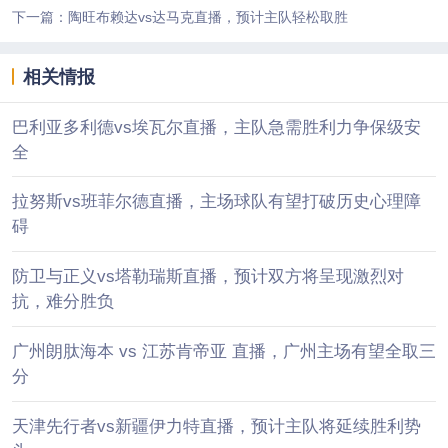
下一篇：陶旺布赖达vs达马克直播，预计主队轻松取胜
相关情报
巴利亚多利德vs埃瓦尔直播，主队急需胜利力争保级安
全
拉努斯vs班菲尔德直播，主场球队有望打破历史心理障
碍
防卫与正义vs塔勒瑞斯直播，预计双方将呈现激烈对
抗，难分胜负
广州朗肽海本 vs 江苏肯帝亚 直播，广州主场有望全取三
分
天津先行者vs新疆伊力特直播，预计主队将延续胜利势