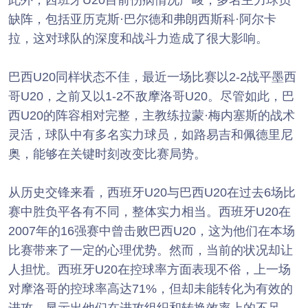
此外，西班牙U20目前伤病情况严峻，多名主力球员
缺阵，包括亚历克斯·巴尔德和弗朗西斯科·阿尔卡
拉，这对球队的深度和战斗力造成了很大影响。
巴西U20同样状态不佳，最近一场比赛以2-2战平墨西
哥U20，之前又以1-2不敌摩洛哥U20。尽管如此，巴
西U20的阵容相对完整，主教练拉蒙·梅内塞斯的战术
灵活，球队中有多名实力球员，如路易吉和佩德里尼
奥，能够在关键时刻改变比赛局势。
从历史交锋来看，西班牙U20与巴西U20在过去6场比
赛中胜负平各有不同，整体实力相当。西班牙U20在
2007年的16强赛中曾击败巴西U20，这为他们在本场
比赛带来了一定的心理优势。然而，当前的状况却让
人担忧。西班牙U20在控球率方面表现不俗，上一场
对摩洛哥的控球率高达71%，但却未能转化为有效的