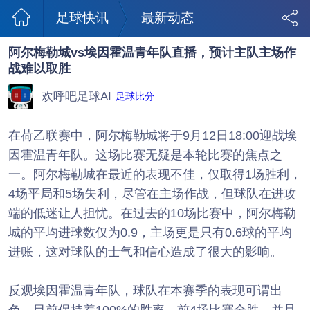
足球快讯
最新动态
阿尔梅勒城vs埃因霍温青年队直播，预计主队主场作
战难以取胜
欢呼吧足球AI
足球比分
在荷乙联赛中，阿尔梅勒城将于9月12日18:00迎战埃
因霍温青年队。这场比赛无疑是本轮比赛的焦点之
一。阿尔梅勒城在最近的表现不佳，仅取得1场胜利，
4场平局和5场失利，尽管在主场作战，但球队在进攻
端的低迷让人担忧。在过去的10场比赛中，阿尔梅勒
城的平均进球数仅为0.9，主场更是只有0.6球的平均
进账，这对球队的士气和信心造成了很大的影响。
反观埃因霍温青年队，球队在本赛季的表现可谓出