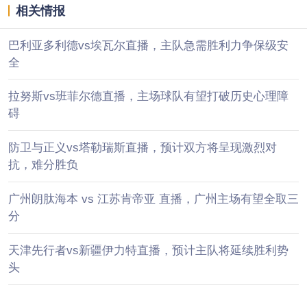
相关情报
巴利亚多利德vs埃瓦尔直播，主队急需胜利力争保级安
全
拉努斯vs班菲尔德直播，主场球队有望打破历史心理障
碍
防卫与正义vs塔勒瑞斯直播，预计双方将呈现激烈对
抗，难分胜负
广州朗肽海本 vs 江苏肯帝亚 直播，广州主场有望全取三
分
天津先行者vs新疆伊力特直播，预计主队将延续胜利势
头