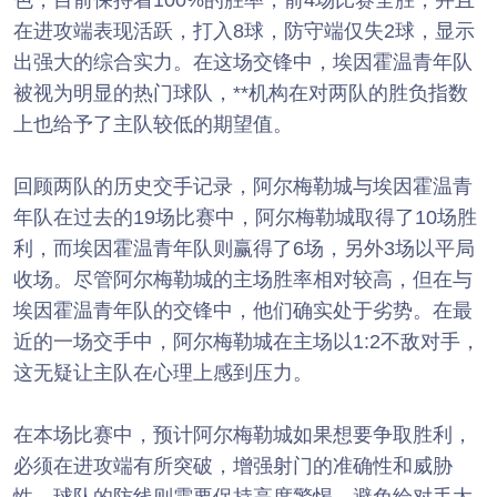
色，目前保持着100%的胜率，前4场比赛全胜，并且
在进攻端表现活跃，打入8球，防守端仅失2球，显示
出强大的综合实力。在这场交锋中，埃因霍温青年队
被视为明显的热门球队，**机构在对两队的胜负指数
上也给予了主队较低的期望值。
回顾两队的历史交手记录，阿尔梅勒城与埃因霍温青
年队在过去的19场比赛中，阿尔梅勒城取得了10场胜
利，而埃因霍温青年队则赢得了6场，另外3场以平局
收场。尽管阿尔梅勒城的主场胜率相对较高，但在与
埃因霍温青年队的交锋中，他们确实处于劣势。在最
近的一场交手中，阿尔梅勒城在主场以1:2不敌对手，
这无疑让主队在心理上感到压力。
在本场比赛中，预计阿尔梅勒城如果想要争取胜利，
必须在进攻端有所突破，增强射门的准确性和威胁