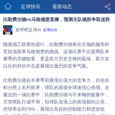
足球快讯
最新动态
比勒费尔德vs马格德堡直播，预测主队稳胜争取连胜
欢呼吧足球AI
足球比分
随着德乙联赛的进行，比勒费尔德将在主场的施库科
竞技场迎来马格德堡的挑战。这场比赛不仅是两队本
赛季的关键较量，更是双方历史交锋的延续，双方在
以往的对抗中总是展现出激烈的竞争气氛。
比勒费尔德在本赛季初展现出强大的竞争力，目前在
积分榜上名列前茅，球队的表现令球迷信心倍增。在
最近的一场比赛中，比勒费尔德与不来梅的较量中，
尽管两队打成平局，但球队在场上的表现相对占优，
控球率达到70%，展现出良好的控制能力和进攻组