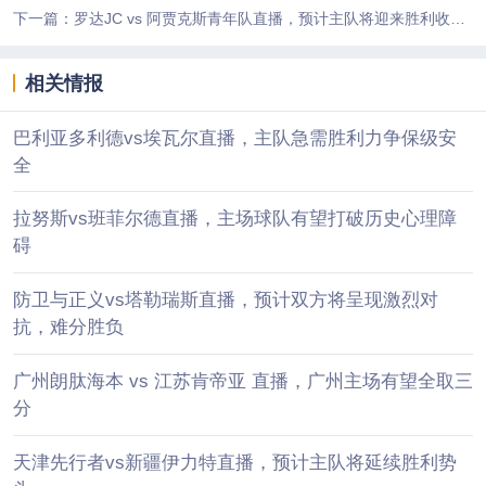
下一篇：罗达JC vs 阿贾克斯青年队直播，预计主队将迎来胜利收获三分
相关情报
巴利亚多利德vs埃瓦尔直播，主队急需胜利力争保级安
全
拉努斯vs班菲尔德直播，主场球队有望打破历史心理障
碍
防卫与正义vs塔勒瑞斯直播，预计双方将呈现激烈对
抗，难分胜负
广州朗肽海本 vs 江苏肯帝亚 直播，广州主场有望全取三
分
天津先行者vs新疆伊力特直播，预计主队将延续胜利势