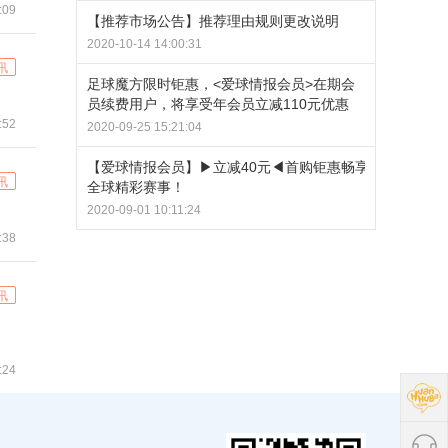
:09
【推荐市场公告】推荐理由规则更改说明
2020-10-14 14:00:31
讯
足球魔方限时钜惠，<爱球情报会员>在期会
员续费用户，将享受年会员立减110元优惠
:52
2020-09-25 15:21:04
【爱球情报会员】▶立减40元◀首购钜惠畅享
讯
全球精彩赛事！
2020-09-01 10:11:24
:38
讯
:24