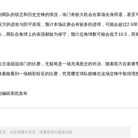
到两队的状态和历史交锋的情况，埃门有较大机会在客场全身而退，甚至
双方的进攻与防守表现，预计本场比赛会有较多的进球，可能会超过2.5球
，两队在角球上的表现都较为保守，预计总角球数可能会低于10.5，而
在主场迎战埃门的比赛，无疑将是一场充满悬念的对决。随着双方在新赛
待着能看到一场精彩纷呈的比赛，究竟哪支球队能够在这场交锋中取得理
能编辑系统发布
人意见，与足球魔方无关，请看官自行核实内容