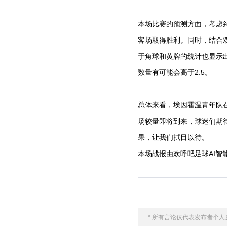
本场比赛的预测方面，考虑
客场取得胜利。同时，结合
于角球和黄牌的统计也显示出
数量有可能会高于2.5。
总体来看，埃因霍温青年队
场较量即将到来，球迷们期
果，让我们拭目以待。
本场战报由欢呼吧足球AI智
* 所有言论仅代表发布者个