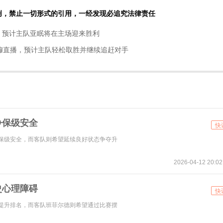
l原创，禁止一切形式的引用，一经发现必追究法律责任
播，预计主队亚眠将在主场迎来胜利
纳穆直播，预计主队轻松取胜并继续追赶对手
争保级安全
快
保级安全，而客队则希望延续良好状态争夺升
2026-04-12 20:02
史心理障碍
快
提升排名，而客队班菲尔德则希望通过比赛摆