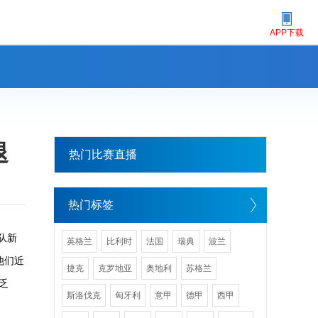
APP下载
退
热门比赛直播
热门标签
队新
英格兰
比利时
法国
瑞典
波兰
他们近
捷克
克罗地亚
奥地利
苏格兰
乏
斯洛伐克
匈牙利
意甲
德甲
西甲