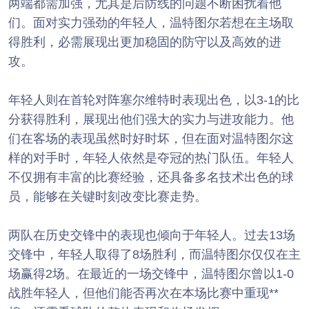
两端都需加强，尤其是后防线的问题不断困扰着他
们。面对实力强劲的年轻人，温特图尔若想在主场取
得胜利，必需展现出更加稳固的防守以及高效的进
攻。
年轻人则在首轮对阵塞尔维特时表现出色，以3-1的比
分获得胜利，展现出他们强大的实力与进攻能力。他
们在客场的表现虽然时好时坏，但在面对温特图尔这
样的对手时，年轻人依然是夺冠的热门队伍。年轻人
不仅拥有丰富的比赛经验，还具备多名技术出色的球
员，能够在关键时刻改变比赛走势。
两队在历史交锋中的表现也倾向于年轻人。过去13场
交锋中，年轻人取得了8场胜利，而温特图尔仅仅在主
场赢得2场。在最近的一场交锋中，温特图尔曾以1-0
战胜年轻人，但他们能否再次在本场比赛中重现**