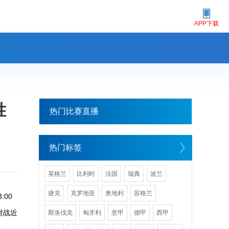
APP下载
胜
热门比赛直播
热门标签
英格兰
比利时
法国
瑞典
波兰
捷克
克罗地亚
奥地利
苏格兰
00
对战近
斯洛伐克
匈牙利
意甲
德甲
西甲