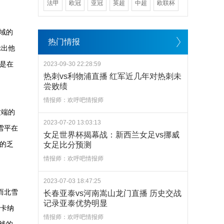
法甲
欧冠
亚冠
英超
中超
欧联杯
域的
热门情报
示出他
是在
2023-09-30 22:28:59
热刺vs利物浦直播 红军近几年对热刺未
尝败绩
情报师：欢呼吧情报师
攻端的
2023-07-20 13:03:13
雪平在
女足世界杯揭幕战：新西兰女足vs挪威
的乏
女足比分预测
情报师：欢呼吧情报师
2023-07-03 18:47:25
而北雪
长春亚泰vs河南嵩山龙门直播 历史交战
记录亚泰优势明显
波卡纳
情报师：欢呼吧情报师