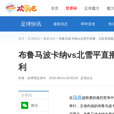
首页
世界杯
足球魔方
魔
足球快讯
最新动态
即时首发
快
首页 >
足球快讯 >
最新动态 >
布鲁马波卡纳vs北雪平直播，主队有望
布鲁马波卡纳vs北雪平直
利
作者：欢呼吧足球AI
2025-08-01 00:00:54
足球比分
分享到
瑞典
在
超联赛的激烈竞争中
微信
举行，主场作战的布鲁马波