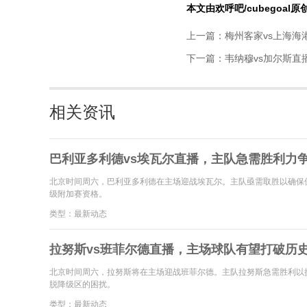
本文由欢呼吧/cubegoa
上一篇：梅州客家vs上海海
下一篇：韦纳穆vs加尔斯
相关资讯
巴利亚多利德vs埃瓦尔直播，主队急需胜利力
北京时间周六，巴利亚多利德在主场迎战埃瓦尔。主队亟需取胜以确保
级附加赛资格。
类型：最新动态
拉努斯vs班菲尔德直播，主场球队有望打破历
北京时间周六，拉努斯将在主场迎战班菲尔德。主队拉努斯急需胜利以
脱降级区的困扰。
类型：最新动态