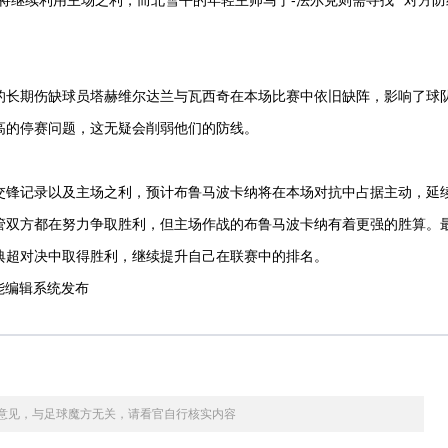
将继续利用主场之利，而北雪平的年轻主帅马丁-法尔克则需寻找**对方防
的长期伤缺球员塔赫维尔达兰与瓦西奇在本场比赛中依旧缺阵，影响了球
高的停赛问题，这无疑会削弱他们的防线。
交锋记录以及主场之利，预计布鲁马波卡纳将在本场对抗中占据主动，延
管双方都在努力争取胜利，但主场作战的布鲁马波卡纳有着更强的胜算。
典超对决中取得胜利，继续提升自己在联赛中的排名。
能编辑系统发布
人意见，与足球魔方无关，请看官自行核实内容