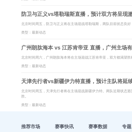
防卫与正义vs塔勒瑞斯直播，预计双方将呈现
北京时间周五，防卫与正义将在主场迎战塔勒瑞斯，两队目前状态良好
类型：最新动态
广州朗肽海本 vs 江苏肯帝亚 直播，广州主场
北京时间周六，广州朗肽海本将在主场迎战江苏肯帝亚，双方都渴望胜
类型：最新动态
天津先行者vs新疆伊力特直播，预计主队将延
北京时间周五，天津先行者将在主场迎战新疆伊力特。两队近期状态迥
胜。
类型：最新动态
推荐市场
赛事快讯
赛事数据
专题