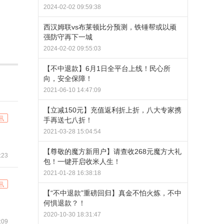
2024-02-02 09:59:38
西汉姆联vs布莱顿比分预测，铁锤帮或以顽
强防守再下一城
2024-02-02 09:55:03
【不中退款】6月1日全平台上线！民心所
向，安全保障！
2021-06-10 14:47:09
【立减150元】充值返利折上折，八大专家携
讯
手再送七八折！
2021-03-28 15:04:54
【尊敬的魔方新用户】请查收268元魔方大礼
:23
包！一键开启收米人生！
2021-01-28 16:38:18
讯
【“不中退款”重磅回归】真金不怕火炼，不中
何惧退款？！
2020-10-30 18:31:47
:09