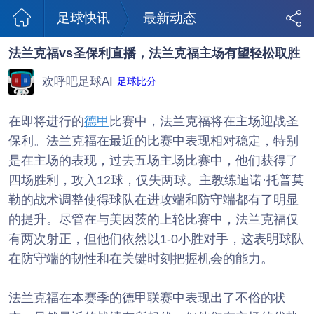
足球快讯
最新动态
法兰克福vs圣保利直播，法兰克福主场有望轻松取胜
欢呼吧足球AI
足球比分
在即将进行的
德甲
比赛中，法兰克福将在主场迎战圣
保利。法兰克福在最近的比赛中表现相对稳定，特别
是在主场的表现，过去五场主场比赛中，他们获得了
四场胜利，攻入12球，仅失两球。主教练迪诺·托普莫
勒的战术调整使得球队在进攻端和防守端都有了明显
的提升。尽管在与美因茨的上轮比赛中，法兰克福仅
有两次射正，但他们依然以1-0小胜对手，这表明球队
在防守端的韧性和在关键时刻把握机会的能力。
法兰克福在本赛季的德甲联赛中表现出了不俗的状