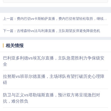
上一篇：费内巴切vs卡斯帕萨直播，费内巴切有望轻松取胜，继续连胜势头
下一篇：吉维森特vs法马利康直播，主队期望反弹避免降级危机
相关情报
巴利亚多利德vs埃瓦尔直播，主队急需胜利力争保级安
全
拉努斯vs班菲尔德直播，主场球队有望打破历史心理障
碍
防卫与正义vs塔勒瑞斯直播，预计双方将呈现激烈对
抗，难分胜负