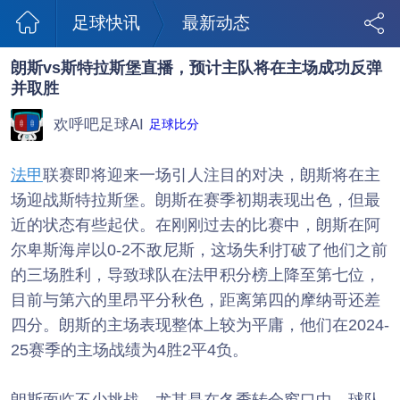
足球快讯
最新动态
朗斯vs斯特拉斯堡直播，预计主队将在主场成功反弹
并取胜
欢呼吧足球AI
足球比分
法甲
联赛即将迎来一场引人注目的对决，朗斯将在主
场迎战斯特拉斯堡。朗斯在赛季初期表现出色，但最
近的状态有些起伏。在刚刚过去的比赛中，朗斯在阿
尔卑斯海岸以0-2不敌尼斯，这场失利打破了他们之前
的三场胜利，导致球队在法甲积分榜上降至第七位，
目前与第六的里昂平分秋色，距离第四的摩纳哥还差
四分。朗斯的主场表现整体上较为平庸，他们在2024-
25赛季的主场战绩为4胜2平4负。