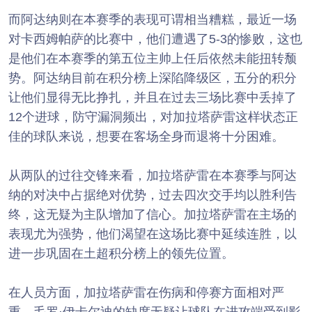
而阿达纳则在本赛季的表现可谓相当糟糕，最近一场
对卡西姆帕萨的比赛中，他们遭遇了5-3的惨败，这也
是他们在本赛季的第五位主帅上任后依然未能扭转颓
势。阿达纳目前在积分榜上深陷降级区，五分的积分
让他们显得无比挣扎，并且在过去三场比赛中丢掉了
12个进球，防守漏洞频出，对加拉塔萨雷这样状态正
佳的球队来说，想要在客场全身而退将十分困难。
从两队的过往交锋来看，加拉塔萨雷在本赛季与阿达
纳的对决中占据绝对优势，过去四次交手均以胜利告
终，这无疑为主队增加了信心。加拉塔萨雷在主场的
表现尤为强势，他们渴望在这场比赛中延续连胜，以
进一步巩固在土超积分榜上的领先位置。
在人员方面，加拉塔萨雷在伤病和停赛方面相对严