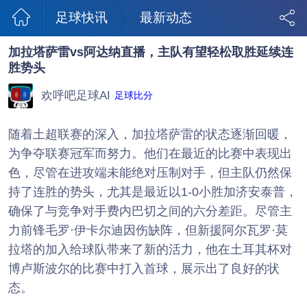
足球快讯
最新动态
加拉塔萨雷vs阿达纳直播，主队有望轻松取胜延续连
胜势头
欢呼吧足球AI
足球比分
随着土超联赛的深入，加拉塔萨雷的状态逐渐回暖，
为争夺联赛冠军而努力。他们在最近的比赛中表现出
色，尽管在进攻端未能绝对压制对手，但主队仍然保
持了连胜的势头，尤其是最近以1-0小胜加济安泰普，
确保了与竞争对手费内巴切之间的六分差距。尽管主
力前锋毛罗·伊卡尔迪因伤缺阵，但新援阿尔瓦罗·莫
拉塔的加入给球队带来了新的活力，他在土耳其杯对
博卢斯波尔的比赛中打入首球，展示出了良好的状
态。