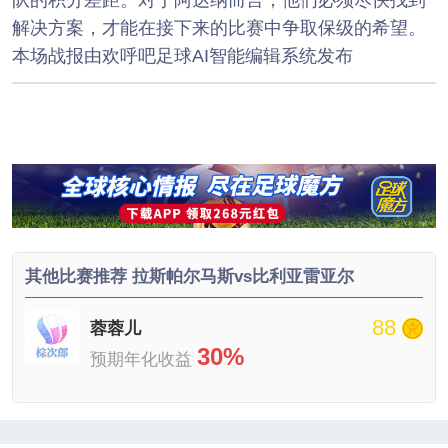
队的积分差距。对于阿达纳而言，他们必须尽快找到
解决方案，才能在接下来的比赛中争取保级的希望。
本场战报由欢呼吧足球AI智能编辑系统发布
其他比赛推荐 拉斯帕尔马斯vs比利亚雷亚尔
88
蓉蓉儿
30%
预期年化收益