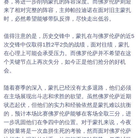
赛，将进一步削弱蒙扎的阵容深度。而佛罗伦萨则迎
来了相对完整的阵容，主帅帕拉迪诺在面对旧主蒙扎
时，必然希望能够带队反弹，尽快走出低谷。
值得注意的是，历史交锋中，蒙扎在与佛罗伦萨的近5
次交锋中仅取得1胜2平2负的战绩，面对往绩，蒙扎
在心理上可能会承受压力。而佛罗伦萨并不希望在这
个关键节点上再次失分，如今正是他们抢分的好机
会。
随着赛季的深入，蒙扎已经没有太多退路，他们必须
在主场展现出斗志和求胜的欲望。虽然佛罗伦萨近期
状态起伏，但他们的实力和经验依然是蒙扎难以抗衡
的，预计本场比赛佛罗伦萨能够在客场全取三分，进
一步巩固他们在争四中的位置。对于蒙扎来说，今夜
的较量将是一次血拼生死的考验，然而面对佛罗伦萨