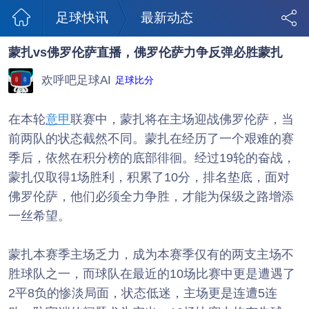
足球快讯
最新动态
蒙扎vs佛罗伦萨直播，佛罗伦萨力争反弹必胜蒙扎
欢呼吧足球AI
足球比分
在本轮
意甲
联赛中，蒙扎将在主场迎战佛罗伦萨，当
前两队的状态截然不同。蒙扎在经历了一个艰难的赛
季后，依然在积分榜的底部徘徊。经过19轮的奋战，
蒙扎仅取得1场胜利，积累了10分，排名垫底，面对
佛罗伦萨，他们必须全力争胜，才能为保级之路增添
一丝希望。
蒙扎本赛季主场乏力，成为本赛季仅有的两支主场不
胜球队之一，而球队在最近的10场比赛中更是遭遇了
2平8负的惨淡局面，状态低迷，主场更是连遭5连