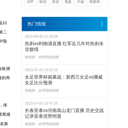
法甲
欧冠
亚冠
英超
中超
欧联杯
10
热门情报
第二
2023-09-30 22:28:59
中取
热刺vs利物浦直播 红军近几年对热刺未
尝败绩
情报师：欢呼吧情报师
在欧洲
2023-07-20 13:03:13
女足世界杯揭幕战：新西兰女足vs挪威
迷的局
女足比分预测
情报师：欢呼吧情报师
2023-07-03 18:47:25
，球
长春亚泰vs河南嵩山龙门直播 历史交战
里斯感
记录亚泰优势明显
名第
情报师：欢呼吧情报师