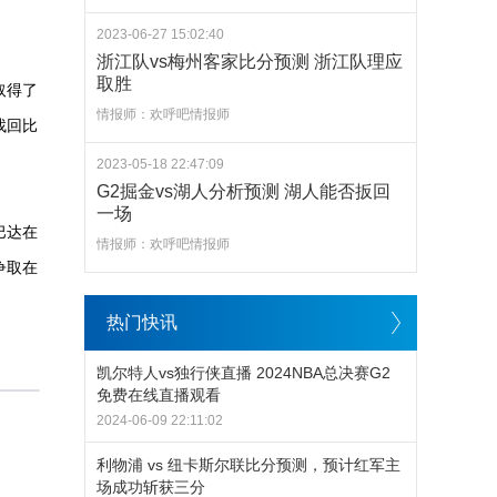
2023-06-27 15:02:40
浙江队vs梅州客家比分预测 浙江队理应
取胜
取得了
情报师：欢呼吧情报师
找回比
2023-05-18 22:47:09
G2掘金vs湖人分析预测 湖人能否扳回
一场
巴达在
情报师：欢呼吧情报师
争取在
热门快讯
凯尔特人vs独行侠直播 2024NBA总决赛G2
免费在线直播观看
2024-06-09 22:11:02
利物浦 vs 纽卡斯尔联比分预测，预计红军主
场成功斩获三分