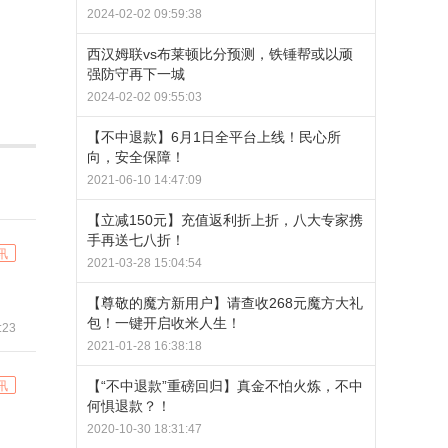
2024-02-02 09:59:38
西汉姆联vs布莱顿比分预测，铁锤帮或以顽
强防守再下一城
2024-02-02 09:55:03
【不中退款】6月1日全平台上线！民心所
向，安全保障！
2021-06-10 14:47:09
【立减150元】充值返利折上折，八大专家携
手再送七八折！
讯
2021-03-28 15:04:54
【尊敬的魔方新用户】请查收268元魔方大礼
包！一键开启收米人生！
:23
2021-01-28 16:38:18
【“不中退款”重磅回归】真金不怕火炼，不中
讯
何惧退款？！
2020-10-30 18:31:47