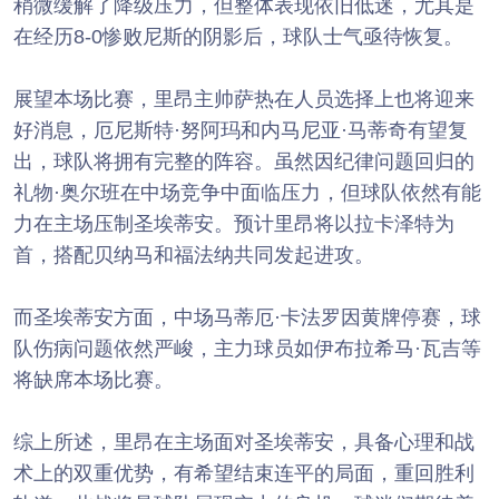
稍微缓解了降级压力，但整体表现依旧低迷，尤其是
在经历8-0惨败尼斯的阴影后，球队士气亟待恢复。
展望本场比赛，里昂主帅萨热在人员选择上也将迎来
好消息，厄尼斯特·努阿玛和内马尼亚·马蒂奇有望复
出，球队将拥有完整的阵容。虽然因纪律问题回归的
礼物·奥尔班在中场竞争中面临压力，但球队依然有能
力在主场压制圣埃蒂安。预计里昂将以拉卡泽特为
首，搭配贝纳马和福法纳共同发起进攻。
而圣埃蒂安方面，中场马蒂厄·卡法罗因黄牌停赛，球
队伤病问题依然严峻，主力球员如伊布拉希马·瓦吉等
将缺席本场比赛。
综上所述，里昂在主场面对圣埃蒂安，具备心理和战
术上的双重优势，有希望结束连平的局面，重回胜利