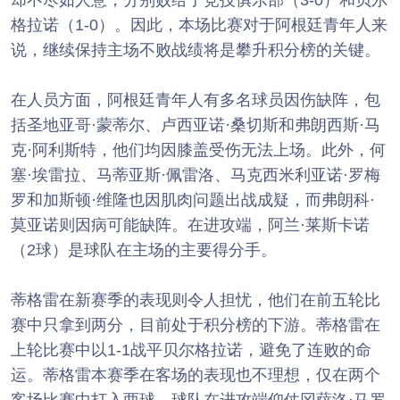
却不尽如人意，分别败给了竞技俱乐部（3-0）和贝尔
格拉诺（1-0）。因此，本场比赛对于阿根廷青年人来
说，继续保持主场不败战绩将是攀升积分榜的关键。
在人员方面，阿根廷青年人有多名球员因伤缺阵，包
括圣地亚哥·蒙蒂尔、卢西亚诺·桑切斯和弗朗西斯·马
克·阿利斯特，他们均因膝盖受伤无法上场。此外，何
塞·埃雷拉、马蒂亚斯·佩雷洛、马克西米利亚诺·罗梅
罗和加斯顿·维隆也因肌肉问题出战成疑，而弗朗科·
莫亚诺则因病可能缺阵。在进攻端，阿兰·莱斯卡诺
（2球）是球队在主场的主要得分手。
蒂格雷在新赛季的表现则令人担忧，他们在前五轮比
赛中只拿到两分，目前处于积分榜的下游。蒂格雷在
上轮比赛中以1-1战平贝尔格拉诺，避免了连败的命
运。蒂格雷本赛季在客场的表现也不理想，仅在两个