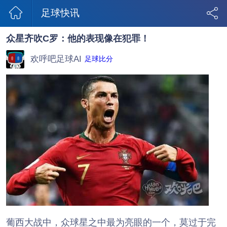
足球快讯
众星齐吹C罗：他的表现像在犯罪！
欢呼吧足球AI
足球比分
葡西大战中，众球星之中最为亮眼的一个，莫过于完