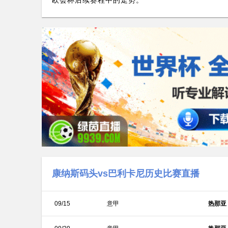
康纳斯码头vs巴利卡尼历史比赛直播
09/15
意甲
热那亚