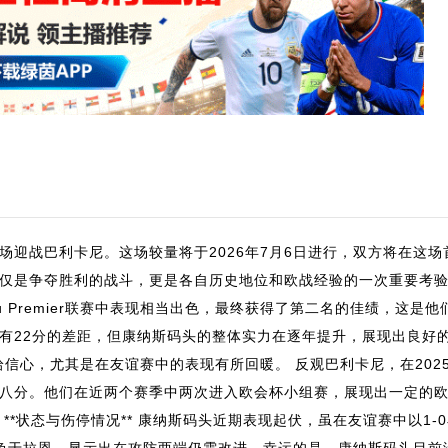
迎战巴利卡尼。这场较量将于2026年7月6日进行，双方将在这场
仅是争夺胜利的战斗，更是各自历史地位和欧战经验的一次重要考验。
mru Premier联赛中表现相当出色，最终获得了第二名的佳绩，这是他
有22分的差距，但康纳斯码头的整体实力在逐年提升，展现出良好
信心，尤其是在友谊赛中的表现有所回暖。 反观巴利卡尼，在2025
八分。他们在近两个赛季中两次进入欧会杯小组赛，展现出一定的
*状态与伤停情况** 康纳斯码头近期表现起伏，虽在友谊赛中以1-
小负于拉恩，显示出在攻防两端仍需改进。幸运的是，康纳斯码头目前