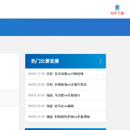
APP下载
热门比赛直播
08/09 17:00
日职
东京绿茵vs川崎前锋
08/09 18:00
日职
长崎航海vs京都不死鸟
08/09 20:00
瑞超
马尔默vs代格福什
08/09 20:00
瑞超
哈马比vs赫根
08/09 20:30
挪超
利勒斯特罗姆vs罗森博格