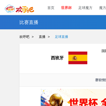
首页
世界杯
足球魔方
魔
比赛直播
欢呼吧
>
直播
>
足球直播
国际
西班牙
赛前情