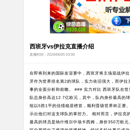
西班牙vs伊拉克直播介绍
直播时间：2026/06/05 03:00
在即将到来的国际友谊赛中，西班牙将主场迎战伊拉
牙作为世界排名第2的球队，实力依旧强大，而伊拉
事的全面分析和前瞻。 ### 实力对比 西班牙队
队总身价高达12.7亿欧元，其中，队内身价最高的
组以5胜1平的佳绩稳居榜首，顺利晋级世界杯正赛。
示出他们对这支球队的掌控力。 相对而言，伊拉克的
最高的球员是纳什维尔中场卡西姆，身价350万欧元
区中展现出了顽强的拼搏精神，经过多轮比赛后成功晋