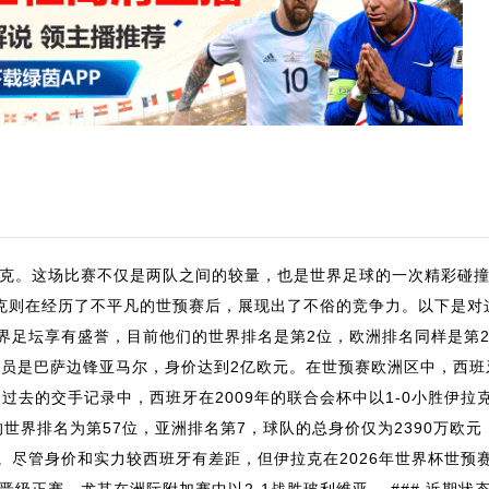
克。这场比赛不仅是两队之间的较量，也是世界足球的一次精彩碰
克则在经历了不平凡的世预赛后，展现出了不俗的竞争力。以下是对
在世界足坛享有盛誉，目前他们的世界排名是第2位，欧洲排名同样是第
球员是巴萨边锋亚马尔，身价达到2亿欧元。在世预赛欧洲区中，西班
过去的交手记录中，西班牙在2009年的联合会杯中以1-0小胜伊拉
世界排名为第57位，亚洲排名第7，球队的总身价仅为2390万欧元
。尽管身价和实力较西班牙有差距，但伊拉克在2026年世界杯世预
级正赛，尤其在洲际附加赛中以2-1战胜玻利维亚。 ### 近期状态