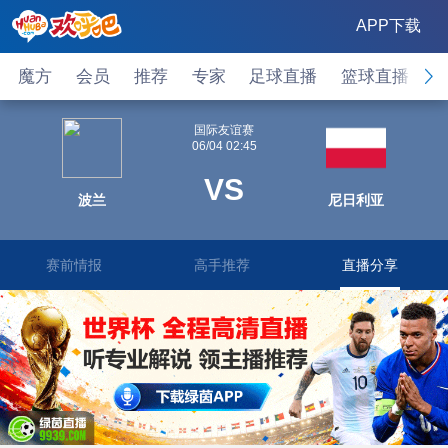
APP下载
魔方
会员
推荐
专家
足球直播
篮球直播
国际友谊赛
06/04 02:45
VS
波兰
尼日利亚
赛前情报
高手推荐
直播分享