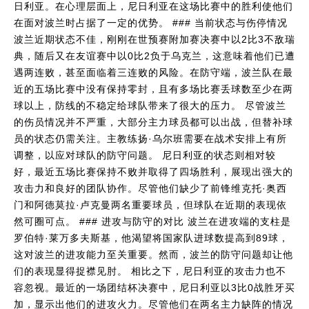
日利亚。在心理层面上，尼日利亚在这场比赛中的胜利使他们
在面对波兰时占据了一定的优势。 ### 当前状态与伤停情况
波兰近期状态不佳，刚刚在世预赛附加赛决赛中以2比3不敌瑞
典，随后又在友谊赛中以0比2负于乌克兰，这意味着他们已遭
遇两连败，甚至面临着三连败的风险。在防守端，波兰队在最
近的五场比赛中没有保持零封，且有多场比赛丢球数至少在两
球以上，防线的不稳定给球队带来了很大的压力。 尽管波兰
的伤员情况并不严重，大部分主力球员都可以出战，但替补球
员的状态仍需关注。主教练扬·乌尔班需要在战术安排上有所
调整，以应对球队的防守问题。 尼日利亚的状态则相对较
好，最近五场比赛保持不败并取得了四场胜利，展现出强大的
攻击力和良好的团队协作。尽管他们缺少了前锋维克托·奥西
门和阿德莫拉·卢克曼两名重要球员，但球队在近期的表现依
然可圈可点。 ### 进攻与防守的对比 波兰在进攻端的支柱是
罗伯特·莱万多夫斯基，他渴望将国家队进球数提高到89球，
这对波兰的进攻能力至关重要。然而，波兰的防守问题却让他
们的表现显得捉襟见肘。 相比之下，尼日利亚的攻击力也不
容忽视。最近的一场团结杯决赛中，尼日利亚以3比0战胜牙买
加，显示出他们的进攻火力。尽管他们在两名主力缺阵的情况