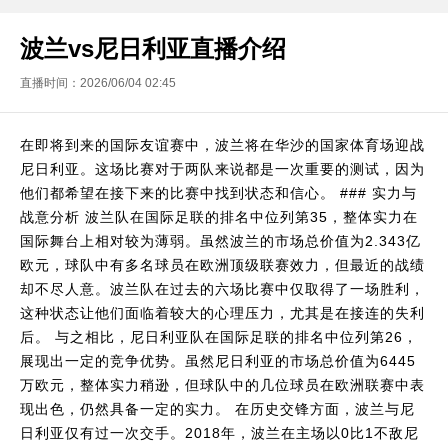
波兰vs尼日利亚直播介绍
直播时间：2026/06/04 02:45
在即将到来的国际友谊赛中，波兰将在华沙的国家体育场迎战
尼日利亚。这场比赛对于两队来说都是一次重要的测试，因为
他们都希望在接下来的比赛中找到状态和信心。 ### 实力与
战意分析 波兰队在国际足联的排名中位列第35，整体实力在
国际舞台上相对较为薄弱。虽然波兰的市场总价值为2.343亿
欧元，球队中有多名球员在欧洲顶级联赛效力，但最近的战绩
却不尽人意。波兰队在过去的六场比赛中仅取得了一场胜利，
这种状态让他们面临着较大的心理压力，尤其是在接连的失利
后。 与之相比，尼日利亚队在国际足联的排名中位列第26，
展现出一定的竞争优势。虽然尼日利亚的市场总价值为6445
万欧元，整体实力稍逊，但球队中的几位球员在欧洲联赛中表
现出色，仍然具备一定的实力。 在历史交锋方面，波兰与尼
日利亚仅有过一次交手。2018年，波兰在主场以0比1不敌尼