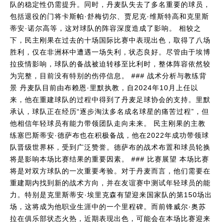
队的稳定性仍需提升。同时，丹麦队失去了多名重要的球员，
包括退役的门将卡斯帕·舒梅切尔、贾尼克·维斯特高和克里斯
蒂安·诺尔高等，这对球队的阵容深度造成了影响。 相较之
下，民主刚果在过去的十场国际比赛中表现出色，取得了八场
胜利，仅在非洲杯中遭遇一场失利，状态良好。尽管由于埃博
拉疫情影响，球队的备战被迫转移至比利时，整体阵容依然较
为完整，目前没有特别的伤停信息。 ### 战术分析与教练背
景 丹麦队目前由布赖恩·里默执教，自2024年10月上任以
来，他在重建球队的过程中得到了丹麦足球协会的支持。里默
承认，球队正在经历“逐步淘汰多名成名球星的痛苦过程”，但
他相信年轻球员有能力带领团队走向未来。 民主刚果的主教
练塞巴斯蒂安·德萨布也在积极备战，他在2022年成功带领球
队晋级世界杯，受到广泛赞誉。德萨布的战术布置和球员轮换
将是影响本场比赛结果的重要因素。 ### 比赛展望 本场比赛
将是对双方球队的一次重要考验。对于丹麦而言，他们需要在
重建期内找到新的战术方向，并在友谊赛中测试年轻球员的能
力。特别是克里斯蒂安·埃里克森有望迎来国家队的第150场出
场，这将成为他职业生涯中的一个里程碑。而前锋威尔·奥苏
拉在俱乐部状态火热，近期表现出色，可能会在本场比赛迎来