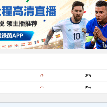
VS
罗马
VS
罗马