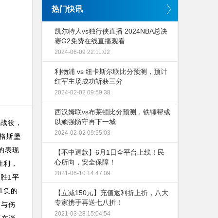
热门快讯
凯尔特人vs独行侠直播 2024NBA总决
赛G2免费在线直播观看
2024-06-09 22:11:02
利物浦 vs 纽卡斯尔联比分预测，预计
红军主场成功斩获三分
2024-02-02 09:59:38
西汉姆联vs布莱顿比分预测，铁锤帮或
以顽强防守再下一城
键战役，
2024-02-02 09:55:03
奥格斯堡
的表现
【不中退款】6月1日全平台上线！民
心所向，安全保障！
胜利，
2021-06-10 14:47:09
胜1平
1负的
【立减150元】充值返利折上折，八大
专家携手再送七八折！
态与伤
2021-03-28 15:04:54
基在谈