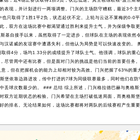
的表现，并计划进行一两项调整。门兴的主场防守糟糕，最近3个主
中也只取得了1胜1平2负，状态起伏不定。上轮与云达不莱梅的0-0
此，双方在这场比赛中都渴望通过胜利来提升士气，并为保级争取
·波兰斯基自接手以来，虽然取得了一定进步，但球队在主场的表现依然
与汉诺威的友谊赛中遭遇失利，但他认为局势是可以快速改变的。 
取得4分，场均1.33分的成绩提升了球队士气。他强调，球队的重
，尽管周中还有比赛，但是面对门兴的挑战是他们当前的首要任务。 
人意，但在把握机会的能力上却相对较为高效。门兴把握了63%的重
格斯堡依靠边路进攻，传中打进的7球为同级联赛最多，同时他们在防
丢球次数最少的。 ### 总结 综上所述，门兴格拉德巴赫与奥格
对双方近期状态的检验。门兴希望在主场打破低迷局面，而奥格斯
好的排名。无论结果如何，这场比赛都将对两队的后续赛程产生重