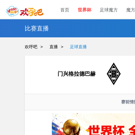
首页
世界杯
足球魔方
魔
比赛直播
欢呼吧
>
直播
>
足球直播
门兴格拉德巴赫
赛前情