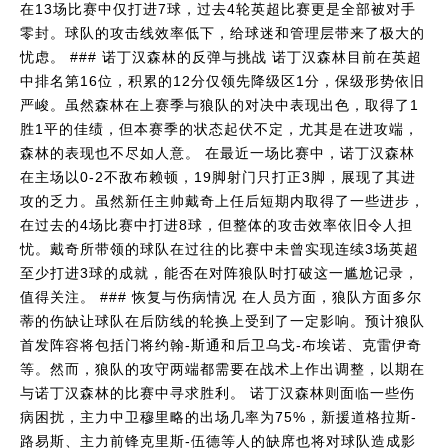
在13场比赛中仅打进7球，过去4轮英超比赛更是全部被对手
零封。球队的攻击线效率低下，给球迷和管理层带来了极大的
忧虑。 ### 诺丁汉森林的反弹与挑战 诺丁汉森林目前在英超
中排名第16位，积累的12分仅领先降级区1分，保级形势依旧
严峻。虽然森林在上赛季与狼队的对决中表现出色，取得了1
胜1平的佳绩，但本赛季的状态起伏不定，尤其是在进攻端，
森林的表现也不尽如人意。 在最近一场比赛中，诺丁汉森林
在主场以0-2不敌布赖顿，19脚射门只打正3脚，展现了其进
攻的乏力。虽然新任主帅戴奇上任后短期内取得了一些进步，
在过去的4场比赛中打进8球，但整体的攻击效率依旧令人担
忧。戴奇所带领的球队在过往的比赛中未曾实现连续3场英超
至少打进3球的成就，能否在对阵狼队时打破这一尴尬记录，
值得关注。 ### 恢复与伤病情况 在人员方面，狼队方面多尔
蒂的伤缺让球队在后防线的轮换上受到了一定影响。预计狼队
首发阵容将包括门将约翰-斯通和后卫乌戈-布埃诺、克雷伊奇
等。然而，狼队的攻守两端都需要在战术上作出调整，以期在
与诺丁汉森林的比赛中寻求胜利。 诺丁汉森林则面临一些伤
病困扰，主力中卫穆里略的出场几率为75%，新援道格拉斯-
路易斯、主力前锋克里斯-伍德等人的缺席也将对球队造成影