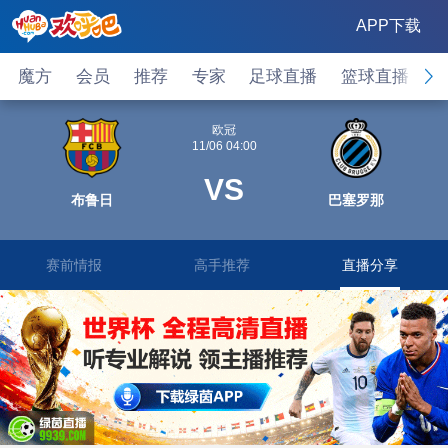
APP下载
魔方
会员
推荐
专家
足球直播
篮球直播
欧冠
11/06 04:00
VS
布鲁日
巴塞罗那
赛前情报
高手推荐
直播分享